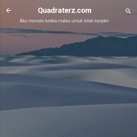
Skip to main content
Quadraterz.com
Aku menulis ketika malas untuk tidak berpikir.