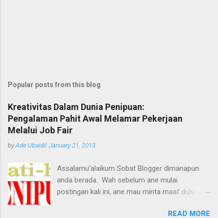
Popular posts from this blog
Kreativitas Dalam Dunia Penipuan:
Pengalaman Pahit Awal Melamar Pekerjaan
Melalui Job Fair
by
Ade Ubaidil
January 21, 2013
Assalamu’alaikum Sobat Blogger dimanapun
anda berada. Wah sebelum ane mulai
postingan kali ini, ane mau minta maaf dulu
dengan pihak yang terkait, tetapi maksud ane
READ MORE
baik kok, biar tidak ada lagi korban-korban