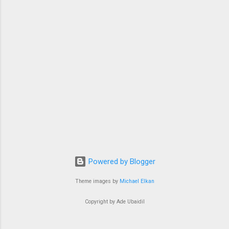
menimbulkan kontroversi di sebagian kalangan
organisasi muslim. Sosok Baginda Nabi tak
sekalipun ditunjukkan wajahnya, hanya kilasan
cahaya, sebuah keputusan yang tepat dan
bijaksana. Melihat penggambaran punggung
beliau saja di beberapa scene membuat saya
terhar...
Powered by Blogger
Theme images by
Michael Elkan
Copyright by Ade Ubaidil