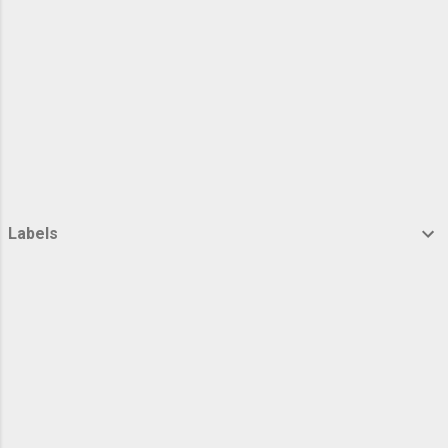
mereka. “Ayah,dimana kini kau berada,Aku
ingin sekali bertemu...
Labels