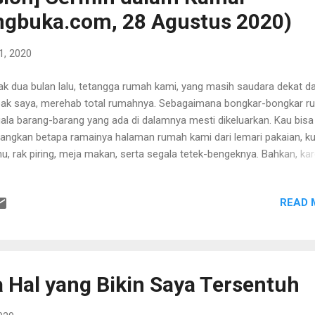
un depan. Kabar yang menyenangkan!! Hari ini, saya juga akan
ngbuka.com, 28 Agustus 2020)
gumumkan bahwa film pendek terbaru dari kami (yang saya terliba...
1, 2020
ak dua bulan lalu, tetangga rumah kami, yang masih saudara dekat da
ak saya, merehab total rumahnya. Sebagaimana bongkar-bongkar r
ala barang-barang yang ada di dalamnya mesti dikeluarkan. Kau bisa
angkan betapa ramainya halaman rumah kami dari lemari pakaian, ku
u, rak piring, meja makan, serta segala tetek-bengeknya. Bahkan, ka
 itu saya seringkali menolak secara halus ketika ada kawan yang ingi
kunjung ke rumah. Saya katakan kalau keadaan di lingkungan rumah 
READ 
t ini sedang berantakan, dan itu tak elok dipandang, belum lagi debu d
gkahan tembok, kegiatan petukang mengaduk semen, suara ricuh
akan yang datang dari jauh, yang datang bersama orang tuanya unt
adar menengok bongkaran rumah saudaranya, dan banyak hal lainny
upa itu. Maka, saya akan menawarkan kepada kawan saya untuk ber
a Hal yang Bikin Saya Tersentuh
luar semisal kafe terdekat. Seminggu kemarin, renovasi rumah sauda
i sudah 90% selesai. Satu per satu barang-barang di masukkan ke da