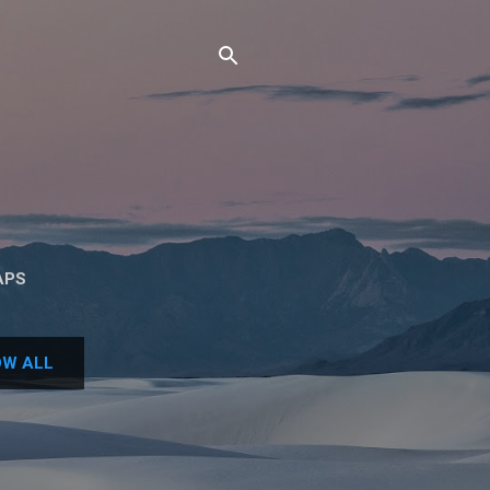
APS
W ALL