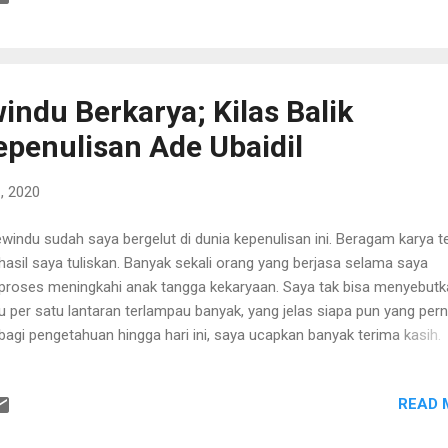
t yang bulat, berangkatlah saya ke toko buku lalu membeli novel ber
erhana itu; dominasi antara warna krem dan abu-abu, tanpa gambar
 selain tulisan hujan bulan juni yang didesain seolah-olah pudar diterp
an, lalu di bawahnya nama sastrawan besar itu tertera. Tak butuh wa
indu Berkarya; Kilas Balik
a bagi saya untuk menyelesaikan novel itu dalam sekali duduk. Dua a
epenulisan Ade Ubaidil
a jam saya...
, 2020
indu sudah saya bergelut di dunia kepenulisan ini. Beragam karya t
hasil saya tuliskan. Banyak sekali orang yang berjasa selama saya
proses meningkahi anak tangga kekaryaan. Saya tak bisa menyebutk
u per satu lantaran terlampau banyak, yang jelas siapa pun yang per
bagi pengetahuan hingga hari ini, saya ucapkan banyak terima kasih.
ua ini baru awalan. Setelah saya menyelami lautan aksara, ternyata
lampau dalam dunia kesusastraan ini, dan saya masih berada jauh di
READ 
mukaan, dengan buih-buih yang sesekali lenyap tersapu angin. Saya 
in menjadi bagian dari buih-buih itu. Saya ingin menjadi ikan, pasir, te