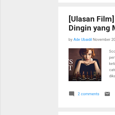
kar
yan
say
[Ulasan Film
ada
Dingin yang
ber
by
Ade Ubaidil
November 20
Sco
per
ket
cat
dik
kar
say
2 comments
car
Tep
dal
say