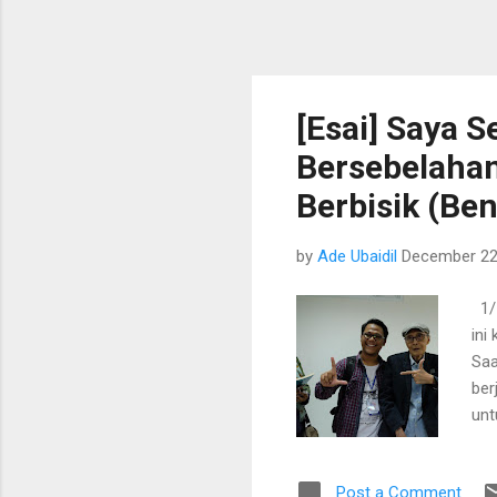
[Esai] Saya 
Bersebelahan
Berbisik (Be
by
Ade Ubaidil
December 22
1/ 
ini
Saa
ber
unt
sud
bis
Post a Comment
mem