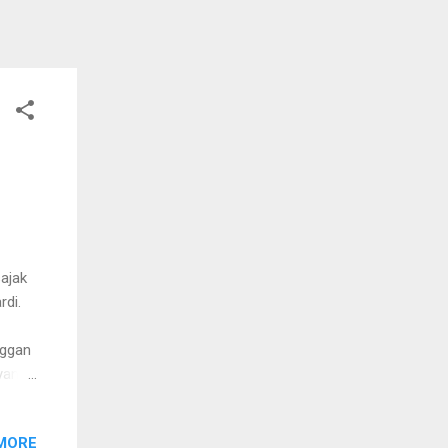
sajak
rdi.
nggan
yang
ak
 terus
MORE
engan