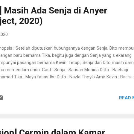
dapati rekomendasi film The Queen's Gambit ini di Netflix. Kenangan
] Masih Ada Senja di Anyer
angan masa lalu seketika bermunculan. Saya berasa nostalgia saat
ject, 2020)
yaksikannya. Namun, saya bukan hanya terkagum-kagum k...
2020
opsis : Setelah diputuskan hubungannya dengan Senja, Dito mempu
angan baru bernama Tika, begitu juga dengan Senja yang s ekarang
punyai pasangan bernama Kevin. Tetapi, Senja dan Dito masih sam
a memendam rindu. Cast : Senja : Sausan Monica Ditto : Baehaqi
amad Tika : Maya fatias Ibu Ditto : Nazla Thoyib Amir Kevin : Baehaq
amad Producer : Nazla Thoyib Amir Om Ditto : Mang Ovie Crew: Scr
ter : Ade Ubaidil Director : Irawan Dwi Putra Assistant Director 2 : Ma
READ 
ias Assistant Director 1 : Ade Ubaidil DOP : Indra Septian Boom Opera
ad Wildan Assistant Camera : Awang Sound Engineer : Nagarjuna Edi
 Graphic Designer : Andi Suhud _ _ _ _ _ _ _ _ _ _ _ _ _ _ _ _ _ _ _
 Kemarin, Mira Lesmana dan Riri Riza mengumumkan bahwa film
ualangan Sherina 2 bakal digarap sekaligus versi animasinya akan ta
sion] Cermin dalam Kamar