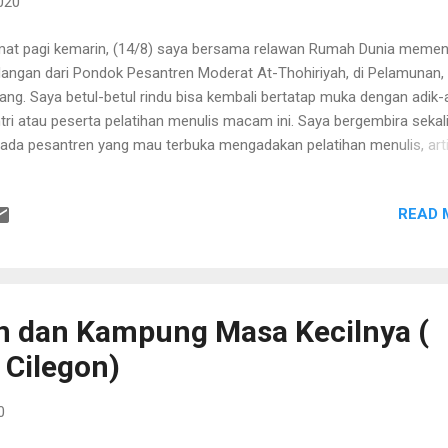
020
at pagi kemarin, (14/8) saya bersama relawan Rumah Dunia memen
angan dari Pondok Pesantren Moderat At-Thohiriyah, di Pelamunan,
ang. Saya betul-betul rindu bisa kembali bertatap muka dengan adik-
tri atau peserta pelatihan menulis macam ini. Saya bergembira sekal
ada pesantren yang mau terbuka mengadakan pelatihan menulis, art
a santri diberikan kesempatan untuk belajar hal lain di luar mata pela
g biasanya mereka geluti sehari-hari. Terlebih sewaktu perkenalan, j
READ 
a temui antusias peserta seperti pagi tadi. Tampak betul mereka ingi
ajar sesuatu. Apalagi sewaktu Mas Golagong memberikan motivasi
ulis kepada para santri. Bahkan termasuk para ustadnya pun turut la
am suasana. Ada dua hal yang berhasil membuat hati saya tersentuh
tama ketika Mas Gong menjelaskan tentang proses kreatif menulis n
in dan Kampung Masa Kecilnya (
ada Si Roy. Betapa ia membentuk karakter Roy sebagai lelaki sejati y
 Cilegon)
in melakukan perjalanan ke berbagai daerah berhasil m...
0