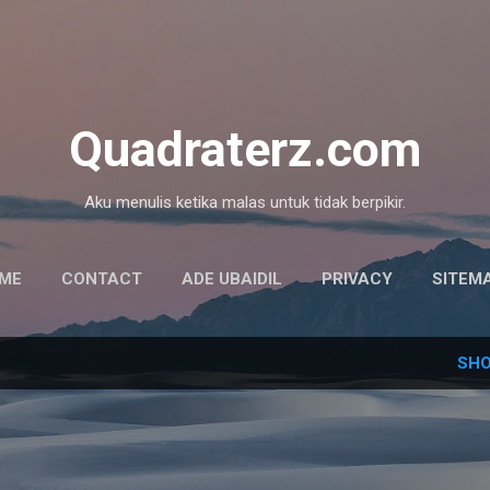
Skip to main content
Quadraterz.com
Aku menulis ketika malas untuk tidak berpikir.
ME
CONTACT
ADE UBAIDIL
PRIVACY
SITEM
SHO