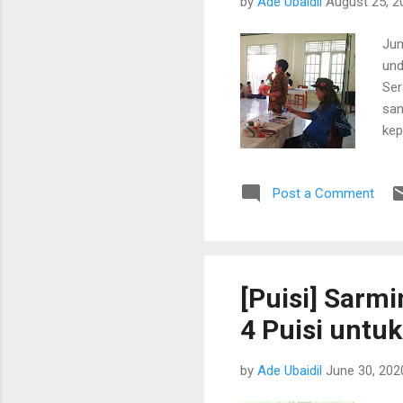
by
Ade Ubaidil
August 25, 2
Jum
und
Ser
san
kep
par
yan
Post a Comment
say
bel
men
dal
per
[Puisi] Sarm
Bal
4 Puisi untuk
ing
by
Ade Ubaidil
June 30, 202