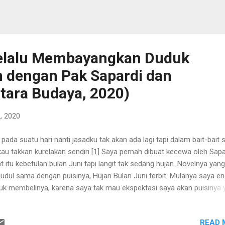
Selalu Membayangkan Duduk
 dengan Pak Sapardi dan
ntara Budaya, 2020)
, 2020
pada suatu hari nanti jasadku tak akan ada lagi tapi dalam bait-bait 
 kau takkan kurelakan sendiri [1] Saya pernah dibuat kecewa oleh Sapa
t itu kebetulan bulan Juni tapi langit tak sedang hujan. Novelnya yang
judul sama dengan puisinya, Hujan Bulan Juni terbit. Mulanya saya e
uk membelinya, karena saya tak mau ekspektasi saya akan puisinya 
ah tinggi, menurun. Namun bagaimana lagi, rasa penasaran timbul b
ul di ujung pantatmu. Kalau tak lekas diobati atau dipecahkan, ia akan
READ 
besar dan cukup membuatmu gusar ketika hendak duduk. Maka d