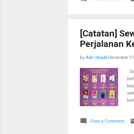
nia
sed
pun
huj
[Catatan] Sew
lam
Perjalanan K
tig
by
Ade Ubaidil
December 11
Sew
ber
ber
sat
ber
Sem
ter
Post a Comment
per
ing