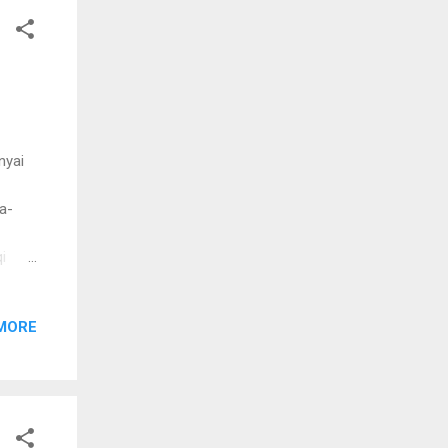
-
nyai
a-
i
ipt
ya
MORE
tor :
tor :
 _ _ _
yang