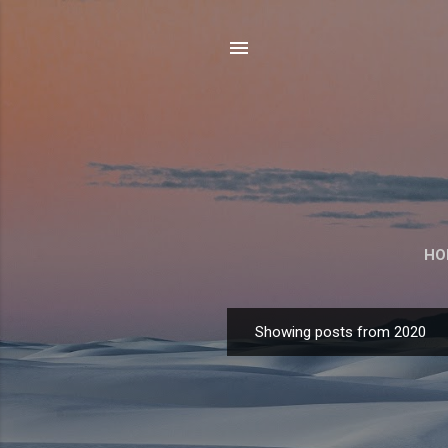
HO
Showing posts from 2020
P
o
s
t
s