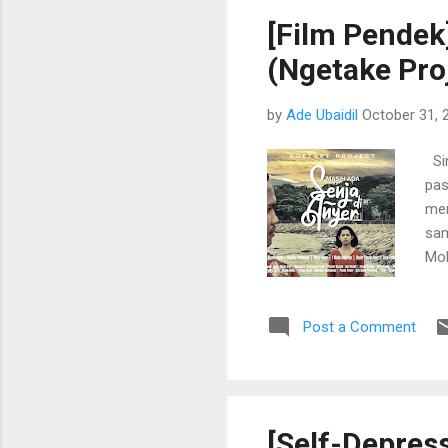
men
[Film Pendek
ken
(Ngetake Pro
men
by
Ade Ubaidil
October 31, 
Sin
pas
mem
sam
Moh
Moh
Wri
Post a Comment
Fat
Ahm
IDP
_ _
Pet
[Self-Depres