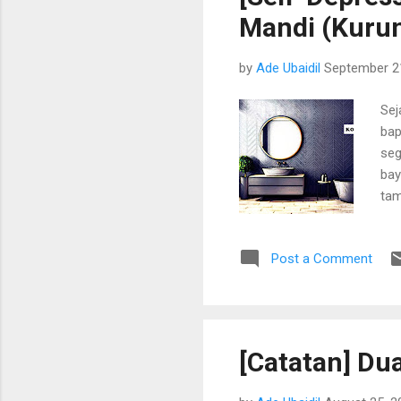
tah
Mandi (Kuru
men
by
Ade Ubaidil
September 2
Sej
bap
seg
bay
tam
hal
ber
Post a Comment
saa
bon
pon
sek
ser
[Catatan] Du
di 
kam