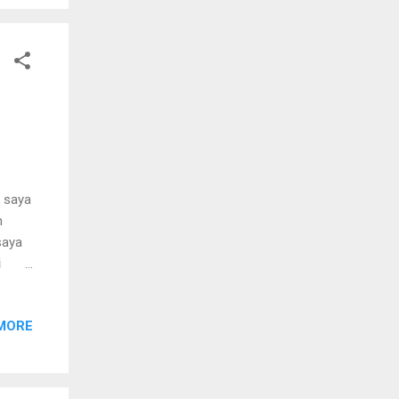
dah,
iran
etika
k saya
n
saya
i
pupu
hu
MORE
t
bisa
aya