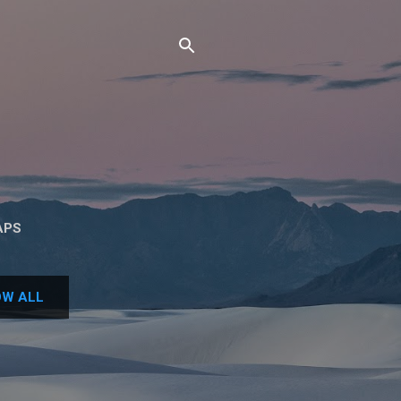
APS
W ALL