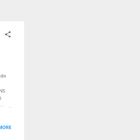
dis
ENS
0
eri
tang
lik
MORE