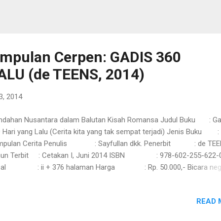
umpulan Cerpen: GADIS 360
ALU (de TEENS, 2014)
3, 2014
ndahan Nusantara dalam Balutan Kisah Romansa Judul Buku : Ga
 Hari yang Lalu (Cerita kita yang tak sempat terjadi) Jenis Buku :
mpulan Cerita Penulis : Sayfullan dkk. Penerbit : de TE
hun Terbit : Cetakan I, Juni 2014 ISBN : 978-602-255-622-
bal : ii + 376 halaman Harga : Rp. 50.000,- Bicara neg
onesia, tentu siapa pun salah satunya tidak akan lepas berbicara ten
nekaragaman adat dan budaya yang ada di dalamnya. Di negeri repub
READ 
g dicintai warganya ini pun, sud...