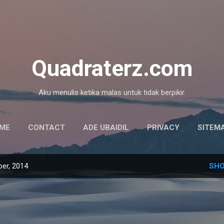
Skip to main content
Quadraterz.com
Aku menulis ketika malas untuk tidak berpikir.
ME
CONTACT
ADE UBAIDIL
PRIVACY
SITEM
er, 2014
SHO