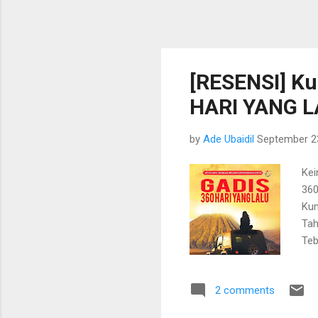
[RESENSI] K
HARI YANG L
by
Ade Ubaidil
September 2
Kei
360
Ku
Ta
Te
Ind
kea
2 comments
yan