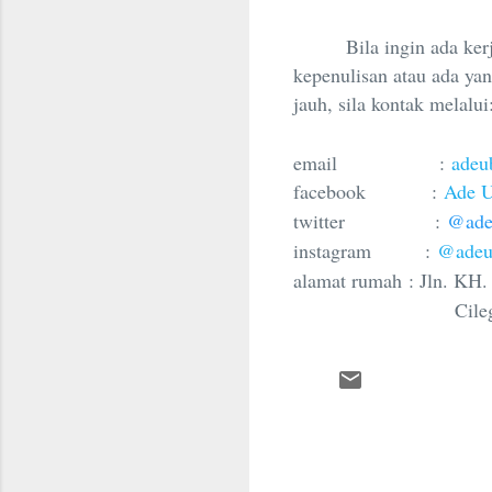
Bila ingin ada ke
kepenulisan atau ada yan
jauh, sila kontak melalui
email :
adeu
facebook :
Ade U
twitter :
@
ade
instagram :
@adeu
alamat rumah : Jln. KH
Cilegon, B
C
o