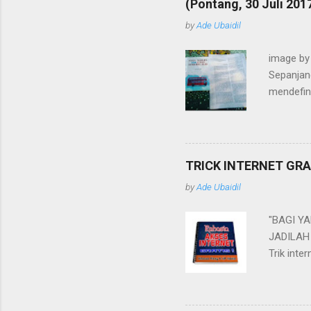
(Pontang, 30 Juli 201
ternyata
by
Ade Ubaidil
wawasan 
dari yang
image by 
Termasuk
Sepanjan
awal jela
mendefin
pikiran d
mengonse
struktur 
memerhati
TRICK INTERNET GR
Sepanjan
by
Ade Ubaidil
#KlinikM
diprakars
"BAGI Y
unsur ba
JADILAH 
Indonesia
Trik inte
yang dita
mungkin, 
internet g
sebagainy