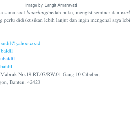
image by: Langit Amaravati
rja sama soal
launching
/bedah buku, mengisi seminar dan
wor
g perlu didiskusikan lebih lanjut dan ingin mengenal saya leb
:
baidil@yahoo.co.id
baidil
ubaidil
baidil
. Mabruk No.19 RT.07/RW.01 Gang 10 Cibeber,
anten. 42423