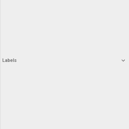
penulisan dan pelafa...
Labels