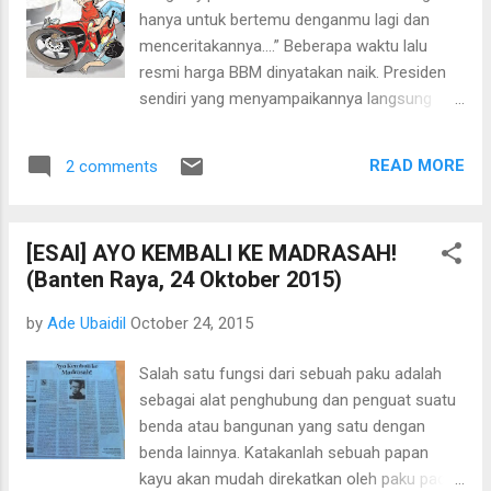
hanya untuk bertemu denganmu lagi dan
menceritakannya....” Beberapa waktu lalu
resmi harga BBM dinyatakan naik. Presiden
sendiri yang menyampaikannya langsung
melalui para media. Di indekos, sebelum
berangkat bekerja, aku menyaksikan berita
READ MORE
2 comments
tersebut di layar televisi 14 inch—hasil tukar-
tambah dengan sepeda ontel mendiang
bapak. Entah harus berkomentar dan
[ESAI] AYO KEMBALI KE MADRASAH!
berekspresi seperti apa; bila bahagia, apa
(Banten Raya, 24 Oktober 2015)
yang patut aku banggakan? Toh, tak ada
pengaruhnya mungkin, aku tetaplah seorang
by
Ade Ubaidil
October 24, 2015
buruh. Namun bila aku bersedih, untuk apa
pula aku lakukan? Tetap saja tak akan ada
Salah satu fungsi dari sebuah paku adalah
yang peduli. Kalaupun aku berteriak-teriak di
sebagai alat penghubung dan penguat suatu
depan televisi, apa Pak Presiden akan
benda atau bangunan yang satu dengan
mendengarnya? Ha-ha-ha... bisa-bisa aku
benda lainnya. Katakanlah sebuah papan
dianggap gila andai tetangga lewat di gang
kayu akan mudah direkatkan oleh paku pada