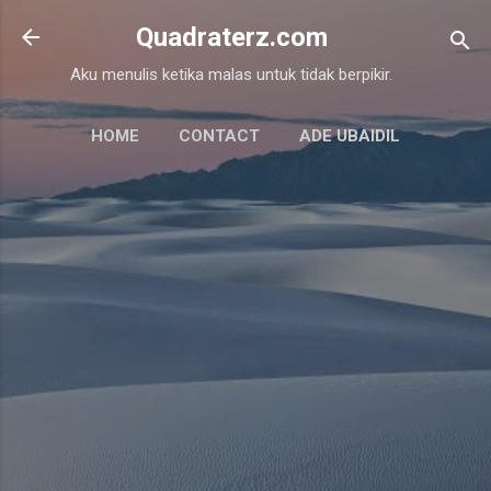
Skip to main content
Quadraterz.com
Aku menulis ketika malas untuk tidak berpikir.
HOME
CONTACT
ADE UBAIDIL
PRIVACY
MORE…
SITEMAPS