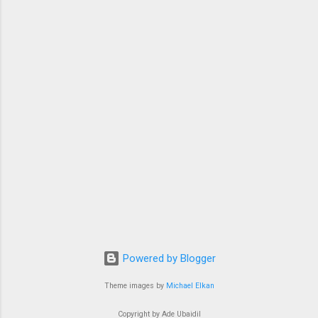
yang kompleks dan sulit diterjemahkan secara
langsung ke bahasa lain. Itulah rasa yang
muncul usai saya menonton film Sore: Istri dari
Masa Depan karya Yandy Laurens. S ebelum
bertransformasi dalam medium film, Sore: Istri
dari Masa Depan pernah hadir dalam bentuk
yang lebih ringan: sebuah web-series pendek di
kan...
Powered by Blogger
Theme images by
Michael Elkan
Copyright by Ade Ubaidil