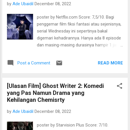
by
Ade Ubaidil
December 08, 2022
memenangkan nominasi Best Picture di
Academy Oscar 2018. Selain itu ia juga
poster by Netflix.com Score: 7,5/10. Bagi
dibantu oleh Mark Gustafson yang paham
penggemar film fiksi fantasi atau sejenisnya,
dengan film animasi stop-motion. Ia cukup
serial Wednesday ini sepertinya bakal
melakukan banyak improvisasi pada karakter
digemari kehadirannya. Hanya ada 8 episode
yang diadaptasi dari buku "Petualangan
dan masing-masing durasinya hampir 1 jam,
Pinocchio" karangan Carlo Collodi, penulis
kita akan dipaksa untuk menebak siapa
asal Italia itu. Dalam versi Guillermo ini kisah
monster yang telah membunuh banyak
hidup Kakek Geppetto (David Bradley) si
READ MORE
Post a Comment
orang di lingkungan kota Jorich, tempat
tukang kayu, dig...
sekolah Nevermore berdiri—sekolah khusus
bagi manusia "buangan". Karakter
[Ulasan Film] Ghost Writer 2: Komedi
Wednesday Addams (Jenna Ortega)
yang Pas Namun Drama yang
digambarkan begitu kuat. Pakaian gotik,
Kehilangan Chemisrty
Cuek, psikopat, tidak ekspresif, dan nir-
empati membuat ia dijauhi lingkungan
by
Ade Ubaidil
December 08, 2022
sekitarnya, bahkan teman-teman di asrama
Nevermore. Ia bisa melihat masa depan dan
poster by Starvision Plus Score: 7/10.
masa lalu seseorang atau sejarah suatu