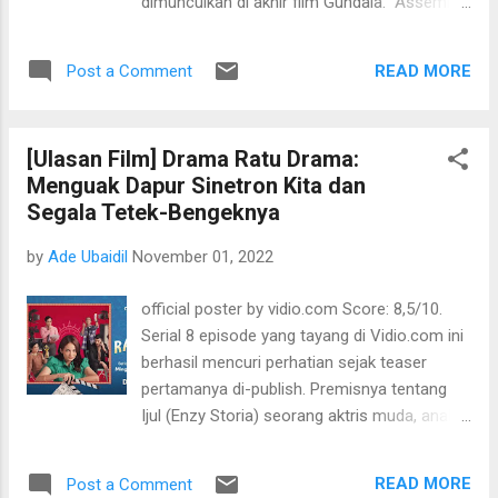
dimunculkan di akhir film Gundala. Assemble
organ tubuh manusia. Sayangnya, kurang
cast di Sri Asih cukup gila, sih. Hampir para
digarap terlalu dalam karena memang
aktor kelas A dilibatkan, bahkan untuk
pendekatan filmnya sejak awal begitu ringan
READ MORE
Post a Comment
sekadar cameo seperti Najwa Shihab dan
cerita sehari-hari, saat di bawa ke isu itu...
Dian Sastrowardoyo. Untuk Pevita Pearce,
Reza Rahadian dan Christine Hakim, saya
[Ulasan Film] Drama Ratu Drama:
acungkan dua jempol untuk akting mereka,
Menguak Dapur Sinetron Kita dan
dan memang sudah pasti baguslah. Tetapi
Segala Tetek-Bengeknya
sayangnya, saat mereka disandingkan
dengan aktor lain terasa timpang, seperti
by
Ade Ubaidil
November 01, 2022
Jefri Nichol, Dimas Anggara, Randy Pangalila
dan Surya Saputra. Belum lagi soal dialog di
official poster by vidio.com Score: 8,5/10.
beberapa scene terasa kaku dan "drama"
Serial 8 episode yang tayang di Vidio.com ini
banget. Padahal saya berharap lebih pada
berhasil mencuri perhatian sejak teaser
film ini, karena Gundala saya jadikan
pertamanya di-publish. Premisnya tentang
benchmark film superhero di Indonesia—
Ijul (Enzy Storia) seorang aktris muda, anak
Gatotkaca dan Ashiap Man tidak masuk
tunggal dari keluarga pemain sinetron, yang
itungan, dua film itu superhero saja belum~
ingin sekali mendapatkan peran protagonis,
Yang patut diapresiasi tentu saja sentuhan
READ MORE
Post a Comment
tetapi karena wajahnya, ia lebih sering