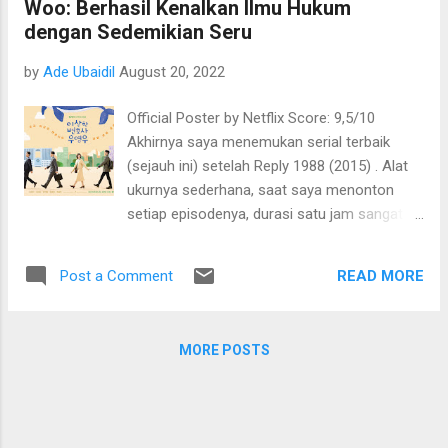
Woo: Berhasil Kenalkan Ilmu Hukum
dan Ucup hanya menerima uang tak lebih dari
dengan Sedemikian Seru
50 juta. Padahal, Piko sedang butuh banyak
uang untuk membantu Budiman (Dwi
by
Ade Ubaidil
August 20, 2022
Sasono), Papanya, keluar dari penjara. Sejak
itu keduanya mulai berani bermain harga
Official Poster by Netflix Score: 9,5/10
dengan Dini (Atiqah Hasiholan),
Akhirnya saya menemukan serial terbaik
langganannya. Dini menyetujuinya asalkan
(sejauh ini) setelah Reply 1988 (2015) . Alat
Piko mau memalsukan lukisan “Penangkapan
ukurnya sederhana, saat saya menonton
Pangeran Diponegoro” karya Raden Saleh.
setiap episodenya, durasi satu jam sangat
Awalnya Piko sempat ragu, tetapi saat Dini
terasa begitu cepat karena saking
memberitahu angka yang bakal dibayar,
terhanyutnya ke dalam cerita. Selain itu, saya
akhirnya ia sepakat. Kurang lebih begitu
READ MORE
Post a Comment
juga merasakan perasaan menggebu-gebu
pembuka cerita film ini. Lalu scene by scene
saat menanti jadwal tayang setiap
berjal...
episodenya di Netflix. Dan sayangnya,
MORE POSTS
semalam episode terakhir untuk season satu
ini. 😭😭😭 Serial Korea Extraordinary
Attorney Woo berhasil menempati posisi
pertama di delapan negara dan masuk dalam