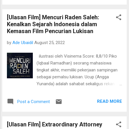
petualangan yang menyenangkan walaupun
termasuk spin-off karakter utamanya ini, dan
terasa janggal dan serba tiba-tiba. Se...
banting stir ke genre action. Saya akhirnya
[Ulasan Film] Mencuri Raden Saleh:
baru menonton kemarin di Netflix karena
Kenalkan Sejarah Indonesia dalam
sudah tanggung didownload. Tidak akan
Kemasan Film Pencurian Lukisan
panjang lebar, yang jelas untuk action-nya
sendiri sudah terbilang oke. Shout out untuk
by
Ade Ubaidil
August 25, 2022
Yayan Ruhian sebagai Aa Tubir, bos dari
kroco-kroco suruhan si pembalak liar. Yayan
ilustrasi oleh Visinema Score: 8,8/10 Piko
berhasil menjadi bos yang sangat
(Iqbaal Ramadhan) seorang mahasiswa
menyebalkan. Duet Chicco Jericho dan Rio
tingkat akhir, memiliki pekerjaan sampingan
Dewanto sebagai Ben & Jody memang
sebagai pemalsu lukisan. Ucup (Angga
sudah sangat jadi tektokannya. Walaupun kali
Yunanda) adalah sahabat sekaligus rekan
ini, Chicco di beberapa bagian terlihat sedang
bisnisnya yang bertugas mencari pelanggan
aktingnya. Premisnya sendiri sudah cukup
“lukisan” karya Piko. Selain itu, rupanya Ucup
jelas, bagaimana Ben yang ingin membela
READ MORE
Post a Comment
memiliki keahlian di bidang IT, ia adalah
para petani kopi dari pembalak liar, tetapi ...
seorang hacker. Di lukisan Piko yang terakhir,
yang memalsukan karya Widayat, berhasil
[Ulasan Film] Extraordinary Attorney
laku 900 juta saat dilelang, sementara Piko