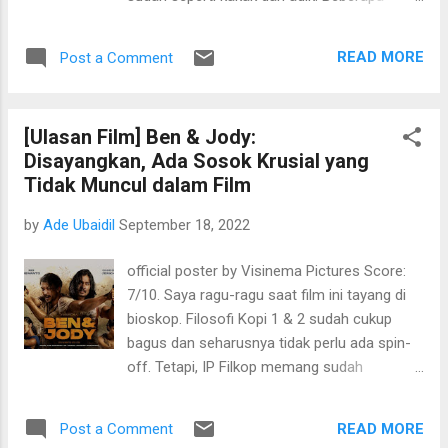
terbatas". Dan, gara-gara Uta, semua tokoh
tahun kemudian mereka terpaksa pindah
penting di OP fokus ke Pulau Musik Elegia.
rumah lantaran apartemen tua itu harus
Sampai Gorosei turut berkomentar.
READ MORE
Post a Comment
dihancurkan. Diam-diam Natsume masih
Pertanyaan saya: Kok, Gorosei nggak tidur
sering menyelinap ke gedung tua itu hanya
waktu nonton Uta? Sa...
untuk mengingat-ingat kenangan di masa
[Ulasan Film] Ben & Jody:
kecilnya. Suatu hari, ketika libur musim
Disayangkan, Ada Sosok Krusial yang
panas, Natsume dan teman-temannya pergi
Tidak Muncul dalam Film
ke sana untuk memburu hantu. Kabarnya,
banyak pekerja konstruksi yang sering
by
Ade Ubaidil
September 18, 2022
diganggu oleh hantu tersebut. Singkat cerita,
akhirnya mereka bertemu Kosuke dan dua
official poster by Visinema Pictures Score:
teman lainnya. Ada satu momen ketika
7/10. Saya ragu-ragu saat film ini tayang di
Kosuke tergelincir dari atap apartemen, langit
bioskop. Filosofi Kopi 1 & 2 sudah cukup
tiba-tiba mendung dan banjir bandang
bagus dan seharusnya tidak perlu ada spin-
melingkupi kota. Hanya tersisa gedung tua
off. Tetapi, IP Filkop memang sudah
itu. Semuanya tenggelam. Menonton animasi
terdaftar dan berubah ke berbagai bentuk;
ini mengingatkan saya pada novel Ziggy,
mulai dari coffe shop, merchendise, serial,
"Semua Ikan di Langit". Kisah fantasi
READ MORE
Post a Comment
sampai membentuk dunianya sendiri