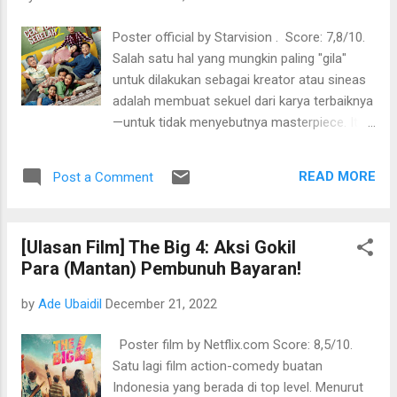
Poster official by Starvision . Score: 7,8/10.
Salah satu hal yang mungkin paling "gila"
untuk dilakukan sebagai kreator atau sineas
adalah membuat sekuel dari karya terbaiknya
—untuk tidak menyebutnya masterpiece. Itu
pula yang dilakukan Ernest pada film Cek
Toko Sebelah. Saat pertama kali
READ MORE
Post a Comment
penayangannya di tahun 2016, film CTS
berhasil melambungkan nama Ernest
Prakasa sebagai sutradara dan penulis
[Ulasan Film] The Big 4: Aksi Gokil
skenario pendatang baru yang paling
Para (Mantan) Pembunuh Bayaran!
bersinar. Terbukti dari perolehan nominasi
dan penghargaan pada ajang perfilman
by
Ade Ubaidil
December 21, 2022
bergengsi tanah air yang diterimanya, satu di
antaranya CTS memenangkan kategori
Poster film by Netflix.com Score: 8,5/10.
penulis naskah skenario asli terbaik di
Satu lagi film action-comedy buatan
Festival Film Indonesia tahun 2017. Tahun ini,
Indonesia yang berada di top level. Menurut