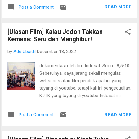
kisah tentang keluarga. Jake Sully (Sam
mereka jadi berkawan dan bekerja sama
READ MORE
Post a Comment
Worthington) dan Neytiri (Zoe Saldana)
demi mengungkap siapa pembunuh ayah
fokus membesarkan anak-anaknya selagi
Dina....
serangan dari Bangsa Langit belum kembali.
[Ulasan Film] Kalau Jodoh Takkan
Sebelum menonton bagian kedua ini, saran
Kemana: Seru dan Menghibur!
saya coba tonton film yang pertamanya lebih
dulu yang tayang tahun 2009, agar
by
Ade Ubaidil
December 18, 2022
memudahkan kita untuk memahami jalan
ceritanya. Meski durasinya 3 jam lebih—lebih
dokumentasi oleh tim Indosat. Score: 8,5/10.
lama dari yang pertama—bagi saya malah
Sebetulnya, saya jarang sekali mengulas
kurang. Bagian kedua ini, sesuai judulnya,
webseries atau film pendek apalagi yang
sudah tidak lagi mengekslorasi Avatar hutan,
tayang di youtube, tetapi kali ini pengecualian.
tetapi masuk ke koloni Avatar laut yang
KJTK yang tayang di youtube Indosat ini
begitu indah. Saya tak henti-hentinya
berhasil mencuri perhatian saya sejak
mengagumi karya James Cameron selaku
episode pertama. Ernest Prakasa selaku
sutradara. Ia dan timnya membangun dunia
READ MORE
Post a Comment
kreator dan Showrunner bersama timnya
baru yang meyakinkan. Bahkan saya malah
boleh dibilang berhasil mengeksekusi
curiga, jangan-jangan, penantian panj...
webseries “advertorial” ini cukup menghibur