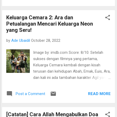
visual dan CGI-nya. Sudah nyaman di mata
mendapatkan peran antagonis di setiap
dan ...
casting yang diikutinya. Menariknya, serial ini
Keluarga Cemara 2: Ara dan
menunjukkan proses di balik layar dan di
Petualangan Mencari Keluarga Neon
depan layar para pemain sinetron dan para
yang Seru!
pekerjanya. Akan kita temui dua bagian
cerita: cerita sinetron dan cerita kehidupan
by
Ade Ubaidil
October 28, 2022
“nyata” para pemain sinetron. Bagaimana
misalnya, Amelie (Rachel Amanda) , seorang
Image by: imdb.com Score: 8/10. Setelah
aktris yang selalu mendapatkan peran
sukses dengan filmnya yang pertama,
protagonis, tetapi di kehidupan nyatanya ia
Keluarga Cemara kembali dengan kisah
sangat toxic. Aco Tenri selaku sutradara,
terusan dari kehidupan Abah, Emak, Euis, Ara,
lewat serial garapannya ini seperti hendak
dan kali ini ada tambahan karakter Agil yang
"menyindir" dunia pesinetronan tanah air. Ia
sebelumnya bayi kini sudah balita. Di bagian
sendiri anak seorang sutradara yang terlibat
kedua ini, fokus ceritanya ada di Ara (Widuri)
langsung di sinetron Tukang Bubur Naik Haji.
READ MORE
Post a Comment
dan segala pikirannya; ia yang melihat
Namun kare...
kakaknya mulai asing, lalu abah yang mulai
tidak bisa menepati janjinya, Emak yang sibuk
[Catatan] Cara Allah Mengabulkan Doa
mengurusi Agil (Niloufer) karena di usianya