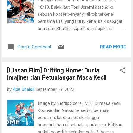
Official Poster by Toei Animation. Score:
menyendiri agar fokus menulis dan
10/10. Bajak laut Topi Jerami datang ke
menyelesaikan project ini". Satu orang
sebuah konser penyanyi t̶i̶k̶t̶o̶k terkenal
teman membolehkan saya meminjam
bernama Uta, yang Luffy kenal baik sebagai
sebuah ruangan di kantornya, tapi kemudian
anak dari Shanks, kapten dari bajak laut
saya punya alasan lain untuk menolak. Kalau
rambut merah. Satu kata: MERINDING!
saya harus buka kamar di hotel tentu akan
Penilaian saya akan sangat emosional dan
jebol keuangan yang tidak seberapa ini,
READ MORE
Post a Comment
subjektif. Saya nggak ngerti lagi sama otak
maka, setelahnya saya melupakan keinginan
Oda-sensei. Kok, bisa bikin cerita yang twist-
saya itu. Novel saya mangkrak dan saya
nya nggak abis-abis. Sampai bingung mau
mulai dis...
[Ulasan Film] Drifting Home: Dunia
bahas dari mana dulu. Daripada judulnya Film
Imajiner dan Petualangan Masa Kecil
RED, film ini lebih cocok berjudul Film U.T.A.
karena sepanjang film peran utamanya
by
Ade Ubaidil
September 19, 2022
memang Uta. Sayangnya karakter ini baru
muncul sekarang, jadi sulit berempati sama
Image by Netflix Score: 7/10. Di masa kecil,
perasaan Uta, "anak" Shanks ini. Tapi dunia
Kosuke dan Natsume sering bermain
One Piece ini betul-betul sudah tak kenal
bersama, karena mereka tinggal
batas. Oda-sensei bisa men-development
bersebelahan di sebuah apartemen. Bahkan
cerita ini dengan imajinasinya yang "tak
sudah seperti kakak dan adik. Beberapa