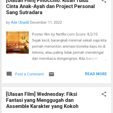
[Ulasan Film] Pinocchio: Kisah Tulus
dan menyenangkan untuk ditonton. Padahal,
Cinta Anak-Ayah dan Project Personal
assemble castnya kebanyakan artis
Sang Sutradara
pendatang baru semua, namun karena cerita
drama komedi yang ditulis oleh Sigit ini ajeg,
by
Ade Ubaidil
December 11, 2022
sehingga siapa pun pemainnya tetap bisa
dinikmati. Total ada 8 episode dengan durasi
Poster film by Netflix.com Score: 8,5/10.
yang cukup pendek, namun tayang seminggu
Sejak kecil, barangkali minimal sekali saja kita
sekali. Sekarang sudah tayang semua. Saat
pernah menonton animasi boneka kayu ini di
episode finale kemarin, saya berkesempatan
televisi, atau paling tidak pernah mendengar
memenangkan undangan untuk menonton
dan membaca dongengnya. Ada banyak
bersama cast dan krunya. Saat sesi tanya
sekali versi filmnya yang sudah tayang, dan
jawab, saya penasaran dengan “brief” yang
barusan saya menonton animasi Pinocchio
diberikan oleh Indosat selaku sponsor dan
READ MORE
Post a Comment
dalam versi stop-motion di Netflix—lain lagi
yang meng-hire mereka. Bagaimana bisa,
dengan versi Disney+, kebetulan keduanya
kata saya, web...
tayang bersamaan di tahun ini. Versi
[Ulasan Film] Wednesday: Fiksi
Pinocchio di Netflix ini disutradarai oleh
Fantasi yang Menggugah dan
Guillermo del Toro's. Cukup banyak film yang
Assemble Karakter yang Kokoh
sudah ditanganinya seperti Hell Boy (2004)
dan The Shape of Water (2007) yang berhasil