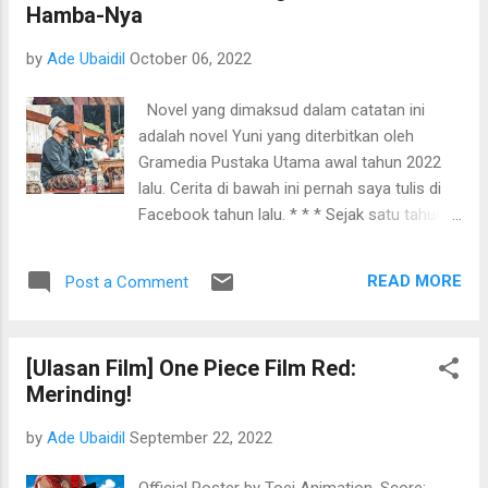
Hamba-Nya
yang sekarang sedang rewel-rewelnya, dan
Ara yang bisa mengerti bahasa anak ayam
by
Ade Ubaidil
October 06, 2022
(pitik)—yang kemudian ia beri nama: Neon.
Bagian yang disebutkan di akhir ternyata jadi
Novel yang dimaksud dalam catatan ini
premis film ini dan membawa kita ke dalam
adalah novel Yuni yang diterbitkan oleh
petualangan yang menyenangkan: Pencarian
Gramedia Pustaka Utama awal tahun 2022
Keluarga Neon. Saat Ara merasa sudah
lalu. Cerita di bawah ini pernah saya tulis di
tidak mendapatkan perhatian yang cukup dari
Facebook tahun lalu. * * * Sejak satu tahun
keluarganya, beruntung ia menemukan
terakhir, saya ada satu project menulis novel
seekor anak pitik di tengah jalan dan mereka
yang sulit diselesaikan. Justru, sewaktu
kemudian bersahabat. Hanya Aril (Muzakki)
READ MORE
Post a Comment
mengerjakannya, saya selingkuh menulis
dan Mang Ramli (Abdurrahman Arif) yang
naskah lain yang selesai lebih dulu, yakni
percaya pada Ara kal...
kumcer saya yang nanti terbit akhir tahun ini
[Ulasan Film] One Piece Film Red:
di Indonesia Tera. (Sudah terbit: Sahut Kabut)
Merinding!
Suatu hari, sebagai penulis yang ahli dalam
beralasan demi menutupi kemalasannya,
by
Ade Ubaidil
September 22, 2022
saya mengatakan ke beberapa teman
terdekat: "Saya butuh seminggu saja