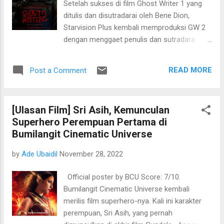
Setelah sukses di film Ghost Writer 1 yang
bangunan hanya dengan menyentuhnya.
ditulis dan disutradarai oleh Bene Dion,
Sayangnya ia tidak bisa mengontrol
Starvision Plus kembali memproduksi GW 2
kekuatannya tersebut. Alur cerita mulai
dengan menggaet penulis dan sutradara
berjalan ketika ayahnya dituduh sebagai
baru, Muhadkly Acho. Bene Dion dan Ernest
seorang pembunuh yang keji, sampai
Prakasa kali ini bertindak sebagai produser
kemudian Wednesday mencari tahu fakta
READ MORE
Post a Comment
kreatifnya. Sejujurnya, saya lebih suka GW 1
sesungguhnya. Ia kemudian menemukan
karena ditulis dengan porsi yang pas antara
banyak kejanggalan di sekolah tersebut
komedi dan dramanya. Di GW 2 terlalu
hingga membawanya ke...
[Ulasan Film] Sri Asih, Kemunculan
banyak unsur komedi dan saat masuk ke
Superhero Perempuan Pertama di
scene drama, terasa ada sentuhan yang
Bumilangit Cinematic Universe
kurang, baik soal pengadeganan dan
chemistry antar pemain. Berasa nanggung
by
Ade Ubaidil
November 28, 2022
aja gitu. Dan, yang kedua ini kehilangan
esensi dari "penulis hantu" itu sendiri. Vino
Official poster by BCU Score: 7/10.
(Deva) di sini hanya bertindak sebagai editor
Bumilangit Cinematic Universe kembali
berbeda dengan Galih (Ge Pamungkas) di GW
merilis film superhero-nya. Kali ini karakter
1. Isu yang diangkat cukup berat dan sensitif,
perempuan, Sri Asih, yang pernah
yakni tentang human trafficing/penjualan