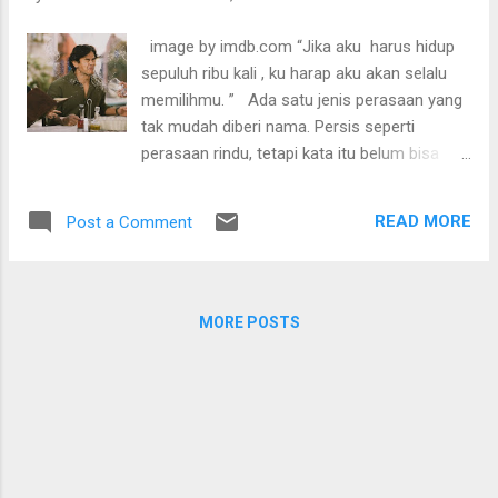
image by imdb.com “Jika aku harus hidup
sepuluh ribu kali , ku harap aku akan selalu
memilihmu. ” Ada satu jenis perasaan yang
tak mudah diberi nama. Persis seperti
perasaan rindu, tetapi kata itu belum bisa
merangkumnya secara keseluruhan. Saya
pernah menemukan kata saudade dalam
READ MORE
Post a Comment
bahasa Portugis, kata ini yang paling
mendekati maksud dari perasaan yang
dimaksud di awal. Menurut Kamus Besar
Bahasa Indonesia ini adalah sebuah kata
MORE POSTS
yang menggambarkan perasaan kerinduan
yang mendalam, sering kali bercampur
dengan kesedihan, kehilangan, dan nostalgia,
terutama terhadap sesuatu atau seseorang
yang jauh atau tidak lagi ada. Saya
merasakan perasaan yang kompleks dan