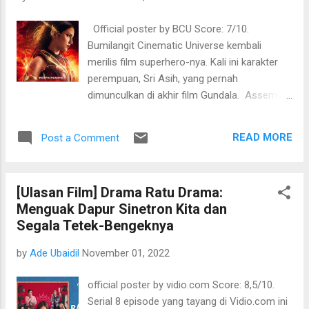
Official poster by BCU Score: 7/10.
Bumilangit Cinematic Universe kembali
merilis film superhero-nya. Kali ini karakter
perempuan, Sri Asih, yang pernah
dimunculkan di akhir film Gundala. Assemble
cast di Sri Asih cukup gila, sih. Hampir para
aktor kelas A dilibatkan, bahkan untuk
READ MORE
Post a Comment
sekadar cameo seperti Najwa Shihab dan
Dian Sastrowardoyo. Untuk Pevita Pearce,
Reza Rahadian dan Christine Hakim, saya
[Ulasan Film] Drama Ratu Drama:
acungkan dua jempol untuk akting mereka,
Menguak Dapur Sinetron Kita dan
dan memang sudah pasti baguslah. Tetapi
Segala Tetek-Bengeknya
sayangnya, saat mereka disandingkan
dengan aktor lain terasa timpang, seperti
by
Ade Ubaidil
November 01, 2022
Jefri Nichol, Dimas Anggara, Randy Pangalila
dan Surya Saputra. Belum lagi soal dialog di
official poster by vidio.com Score: 8,5/10.
beberapa scene terasa kaku dan "drama"
Serial 8 episode yang tayang di Vidio.com ini