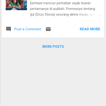
banget. Padahal saya berharap lebih pada
berhasil mencuri perhatian sejak teaser
film ini, karena Gundala saya jadikan
pertamanya di-publish. Premisnya tentang
benchmark film superhero di Indonesia—
Ijul (Enzy Storia) seorang aktris muda, anak
Gatotkaca dan Ashiap Man tidak masuk
tunggal dari keluarga pemain sinetron, yang
itungan, dua film itu superhero saja belum~
ingin sekali mendapatkan peran protagonis,
Yang patut diapresiasi tentu saja sentuhan
READ MORE
Post a Comment
tetapi karena wajahnya, ia lebih sering
visual dan CGI-nya. Sudah nyaman di mata
mendapatkan peran antagonis di setiap
dan ...
casting yang diikutinya. Menariknya, serial ini
MORE POSTS
menunjukkan proses di balik layar dan di
depan layar para pemain sinetron dan para
pekerjanya. Akan kita temui dua bagian
cerita: cerita sinetron dan cerita kehidupan
“nyata” para pemain sinetron. Bagaimana
misalnya, Amelie (Rachel Amanda) , seorang
aktris yang selalu mendapatkan peran
protagonis, tetapi di kehidupan nyatanya ia
sangat toxic. Aco Tenri selaku sutradara,
lewat serial garapannya ini seperti hendak
"menyindir" dunia pesinetronan tanah air. Ia