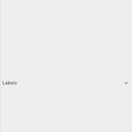
sendiri anak seorang sutradara yang terlibat
langsung di sinetron Tukang Bubur Naik Haji.
Namun kare...
Labels