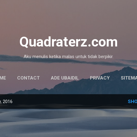
Skip to main content
Quadraterz.com
Aku menulis ketika malas untuk tidak berpikir.
ME
CONTACT
ADE UBAIDIL
PRIVACY
SITEM
, 2016
SHO