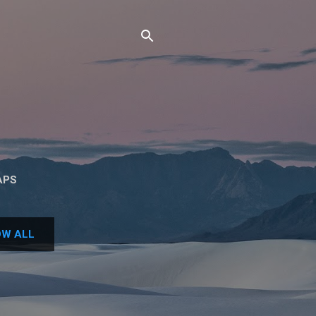
APS
W ALL