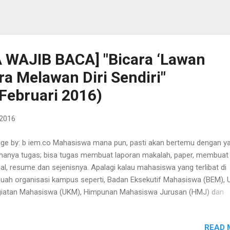
WAJIB BACA] "Bicara ‘Lawan
ra Melawan Diri Sendiri"
 Februari 2016)
 2016
ge by: b iem.co Mahasiswa mana pun, pasti akan bertemu dengan y
anya tugas; bisa tugas membuat laporan makalah, paper, membuat
nal, resume dan sejenisnya. Apalagi kalau mahasiswa yang terlibat di
uah organisasi kampus seperti, Badan Eksekutif Mahasiswa (BEM), U
iatan Mahasiswa (UKM), Himpunan Mahasiswa Jurusan (HMJ) dan
againya. Pastilah sedikitnya kita akan mengerti dan bahkan paham ap
posal anggaran, dan cara penyusunannya—meski hanya pada bagian
READ 
a acara dan anggaran saja yang biasanya cukup diubah—untuk