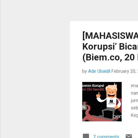
[MAHASISWA 
Korupsi’ Bica
(Biem.co, 20
by
Ade Ubaidil
February 20,
ima
nam
jur
seb
Keg
seb
pro
2 comments
nam