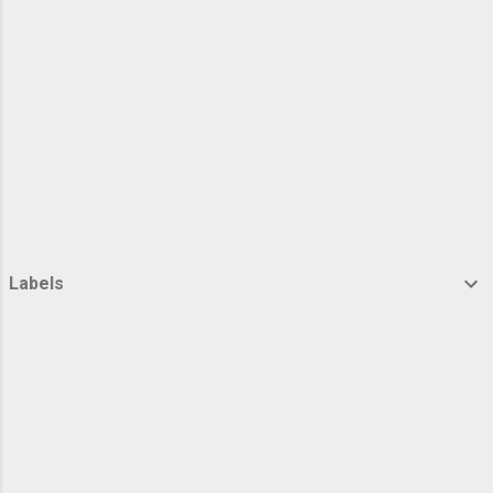
maka, setelahnya saya melupakan keinginan
saya itu. Novel saya mangkrak dan saya
mulai dis...
Labels