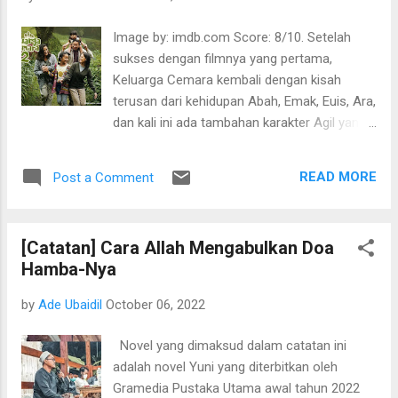
Image by: imdb.com Score: 8/10. Setelah
sukses dengan filmnya yang pertama,
Keluarga Cemara kembali dengan kisah
terusan dari kehidupan Abah, Emak, Euis, Ara,
dan kali ini ada tambahan karakter Agil yang
sebelumnya bayi kini sudah balita. Di bagian
kedua ini, fokus ceritanya ada di Ara (Widuri)
READ MORE
Post a Comment
dan segala pikirannya; ia yang melihat
kakaknya mulai asing, lalu abah yang mulai
tidak bisa menepati janjinya, Emak yang sibuk
[Catatan] Cara Allah Mengabulkan Doa
mengurusi Agil (Niloufer) karena di usianya
Hamba-Nya
yang sekarang sedang rewel-rewelnya, dan
Ara yang bisa mengerti bahasa anak ayam
by
Ade Ubaidil
October 06, 2022
(pitik)—yang kemudian ia beri nama: Neon.
Bagian yang disebutkan di akhir ternyata jadi
Novel yang dimaksud dalam catatan ini
premis film ini dan membawa kita ke dalam
adalah novel Yuni yang diterbitkan oleh
petualangan yang menyenangkan: Pencarian
Gramedia Pustaka Utama awal tahun 2022