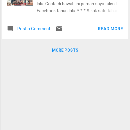
Keluarga Neon. Saat Ara merasa sudah
lalu. Cerita di bawah ini pernah saya tulis di
tidak mendapatkan perhatian yang cukup dari
Facebook tahun lalu. * * * Sejak satu tahun
keluarganya, beruntung ia menemukan
terakhir, saya ada satu project menulis novel
seekor anak pitik di tengah jalan dan mereka
yang sulit diselesaikan. Justru, sewaktu
kemudian bersahabat. Hanya Aril (Muzakki)
READ MORE
Post a Comment
mengerjakannya, saya selingkuh menulis
dan Mang Ramli (Abdurrahman Arif) yang
naskah lain yang selesai lebih dulu, yakni
percaya pada Ara kal...
kumcer saya yang nanti terbit akhir tahun ini
MORE POSTS
di Indonesia Tera. (Sudah terbit: Sahut Kabut)
Suatu hari, sebagai penulis yang ahli dalam
beralasan demi menutupi kemalasannya,
saya mengatakan ke beberapa teman
terdekat: "Saya butuh seminggu saja
menyendiri agar fokus menulis dan
menyelesaikan project ini". Satu orang
teman membolehkan saya meminjam
sebuah ruangan di kantornya, tapi kemudian
saya punya alasan lain untuk menolak. Kalau
saya harus buka kamar di hotel tentu akan
jebol keuangan yang tidak seberapa ini,