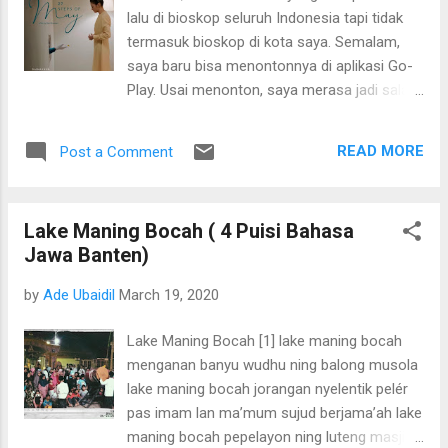
lalu di bioskop seluruh Indonesia tapi tidak
termasuk bioskop di kota saya. Semalam,
saya baru bisa menontonnya di aplikasi Go-
Play. Usai menonton, saya merasa jadi salah
satu orang yang beruntung bisa menikmati
film sebagus ini!—meski agak telat. Ravi
READ MORE
Post a Comment
Bharwani adalah pencerita yang baik. Ia bisa
menerjemahkan skenario Rayya Makarim
(kakak dari Nadiem Makarim) dengan
Lake Maning Bocah ( 4 Puisi Bahasa
sempurna. Tapi tentu saja, sebaik apa pun
Jawa Banten)
cerita, kalau tak diperankan oleh aktor luar
biasa, cerita bisa gagal dan tidak
by
Ade Ubaidil
March 19, 2020
tersampaikan dengan baik kepada
penontonnya. Raihaanun, Lukman Sardi, Ario
Lake Maning Bocah [1] lake maning bocah
Bayu, Verdi Solaiman dan para pameran
menganan banyu wudhu ning balong musola
pendukung lainnya boleh dikatakan berhasil
lake maning bocah jorangan nyelentik pelér
membawa penonton ke dalam cerita. Belum
pas imam lan ma’mum sujud berjama’ah lake
lagi aspek lainnya seperti sinematografi,
maning bocah pepelayon ning luteng masjid