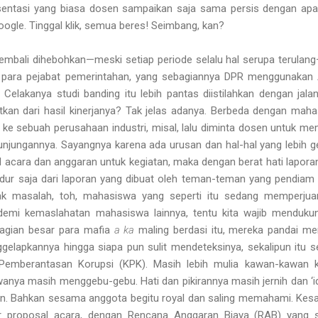
resentasi yang biasa dosen sampaikan saja sama persis dengan ap
oogle. Tinggal klik, semua beres! Seimbang, kan?
a kembali dihebohkan—meski setiap periode selalu hal serupa terulan
 para pejabat pemerintahan, yang sebagiannya DPR menggunakan
 Celakanya studi banding itu lebih pantas diistilahkan dengan jalan
tkan dari hasil kinerjanya? Tak jelas adanya. Berbeda dengan mah
n ke
sebuah perusahaan
industr
i, misal, lalu diminta dosen untuk m
kunjungannya. Sayangnya karena ada urusan dan hal-hal yang lebih g
l acara dan anggaran untuk kegiatan, maka dengan berat hati lapora
dur saja dari laporan yang dibuat oleh teman-teman yang pendiam 
 Tak masalah, toh, mahasiswa yang seperti itu sedang memperju
demi kemaslahatan mahasiswa lainnya, tentu kita wajib menduku
bagian besar para mafia
a ka
maling berdasi itu, mereka pandai m
gelapkannya hingga siapa pun sulit mendeteksinya, sekalipun itu 
emberantasan Korupsi (KPK). Masih lebih mulia kawan-kawan ki
wanya masih menggebu-gebu. Hati dan pikirannya masih jernih dan ‘id
. Bahkan sesama anggota begitu royal dan saling memahami. Kes
ar proposal acara, dengan Rencana Anggaran Biaya (RAB) yang s