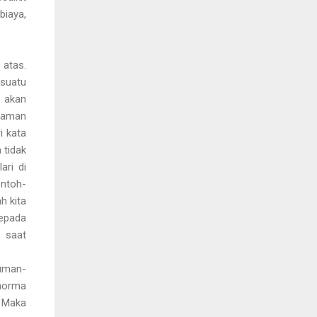
biaya,
 atas.
esuatu
a akan
nyaman
i kata
 tidak
ari di
ntoh-
h kita
kepada
 saat
luman-
 norma
. Maka