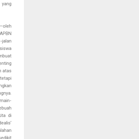
a yang
g—oleh
 APBN
-jalan
asiswa
embuat
enting
n atas
tetapi
angkan
ngnya.
emain-
sebuah
ta di
ealis’
alahan
edikit