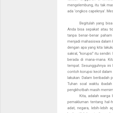
mengelembung, itu tak mas
ada ‘ongkos capeknya’. Mes
Begitulah yang bis
Anda bisa sepakat atau tid
tanpa benar-benar paham 
menjadi mahasiswa dalam k
dengan apa yang kita lakuka
sakral, “korupsi” itu sendir
berada di mana-mana. Kita
tempat. Sesungguhnya ini
contoh korupsi kecil dalam 
lakukan. Dalam beribadah 
Tuhan soal waktu ibadah 
pengkhotbah masih memimp
Kita, adalah warga 
pemakluman tentang hal-ha
adat, negara, lebih-lebi