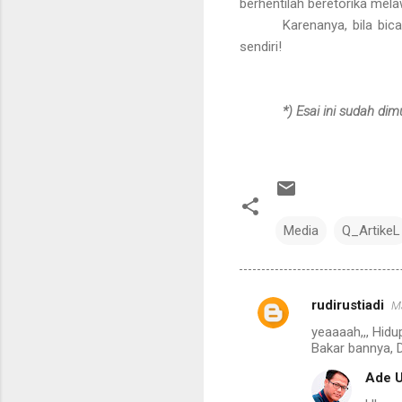
berhentilah beretorika mela
Karenanya, bila bi
sendiri!
*) Esai ini sudah dim
Media
Q_ArtikeL
rudirustiadi
Ma
C
yeaaaah,,, Hid
o
Bakar bannya, 
m
Ade U
m