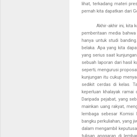
lihat, terkadang materi p
pernah kita dapatkan dari G
Akhir-akhir ini, kit
pemberitaan media bahwa
hanya untuk studi banding.
belaka. Apa yang kita dapa
yang
serius saat kunjunga
sebuah laporan dari hasil 
seperti; mengurusi proposa
kunjungan itu cukup menya
sedikit cerdas di kelas.
keperluan khalayak ramai 
Daripada pejabat, yang se
mainkan uang rakyat, meng
lembaga sebesar Komisi P
bangku perkuliahan, yang ji
dalam mengambil keputusan
tulisan anggaran di lemb