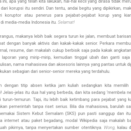
ni, apa yang telah kita lakukan, hal-hal kecil yang dirasa tidak mer
dari korupsi itu sendiri. Dan tentu, andai begitu yang dipikirkan, mak
i koruptor atau penerus para pejabat-pejabat korup yang kian
 di media-media Indonesia itu.
Selamat!
rangus, makanya lebih baik segera turun ke jalan, membuat barisan
pat dengan banyak aktivis dan kakak-kakak senior. Perkara memb
jurnal, resume, dan makalah cukup berbisik saja pada kakak angkata
laporan yang mirip-mirip, kemudian tinggal ubah dan ganti saja 
ulisan, nama mahasiswa dan aksesoris lainnya yang pantas untuk di
lakukan sebagian dari senior-senior mereka yang terdahulu.
 dengan titip absen ketika jam kuliah sedangkan kita memilih
! Jelas-jelas itu dua hal yang berbeda, dan kita sedang ‘membela ne
 turun-temurun. Tapi, itu lebih baik ketimbang para pejabat yang 
an pemerintah tanpa riset serius. Bila dia mahasiswa, barulah s
memakai Sistem Kebut Semalam (SKS) pun pasti sanggup dan itu 
ota internet atau paket begadang, modal Wikipedia saja makalah b
buah pikirnya, tanpa menyertakan sumber otentiknya.
Wong,
kalau di