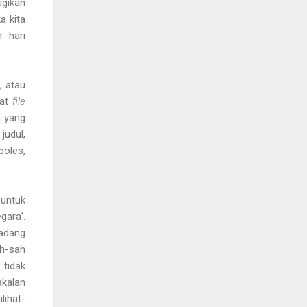
ugikan
a kita
 hari
, atau
uat
file
n yang
judul,
poles,
 untuk
gara’.
kadang
ah-sah
tidak
akalan
lihat-