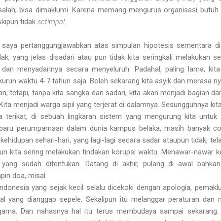
alah, bisa dimaklumi. Karena memang mengurus organisasi butuh 
kipun tidak
setimpal
.
a saya pertanggungjawabkan atas simpulan hipotesis sementara di
ak, yang jelas disadari atau pun tidak kita seringkali melakukan s
dan menyadarinya secara menyeluruh. Padahal, paling lama, kit
urun waktu 4-7 tahun saja. Boleh sekarang kita asyik dan merasa 
n, tetapi, tanpa kita sangka dan sadari, kita akan menjadi bagian dar
i. Kita menjadi warga sipil yang terjerat di dalamnya. Sesungguhnya kita
 terikat, di sebuah lingkaran sistem yang mengurung kita untuk l
 baru perumpamaan dalam dunia kampus belaka, masih banyak co
kehidupan sehari-hari, yang lagi-lagi secara sadar ataupun tidak, tela
pun kita sering melakukan tindakan korupsi waktu. Menawar-nawar 
yang sudah ditentukan. Datang di akhir, pulang di awal bahkan
in doa, misal.
Indonesia yang sejak kecil selalu dicekoki dengan apologia, pemak
l yang dianggap sepele. Sekalipun itu melanggar peraturan dan
h agama. Dan nahasnya hal itu terus membudaya sampai sekarang