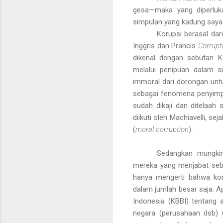
gesa—maka yang diperlukan
simpulan yang kadung saya 
Korupsi berasal dar
Inggris dan Prancis
Corrupt
dikenal
dengan sebutan Ko
melalui penipuan dalam s
immoral dari dorongan unt
sebagai fenomena penyimpa
sudah dikaji dan ditelaah 
diikuti oleh Machiavelli, 
(
moral corruption
).
Sedangkan mungkin
mereka yang menjabat sebag
hanya mengerti bahwa kor
dalam jumlah besar saja. A
Indonesia (KBBI) tentang a
negara (perusahaan dsb) u