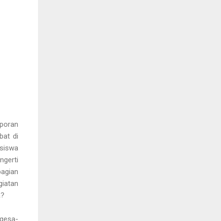
aporan
bat di
siswa
ngerti
agian
giatan
a?
rgesa-