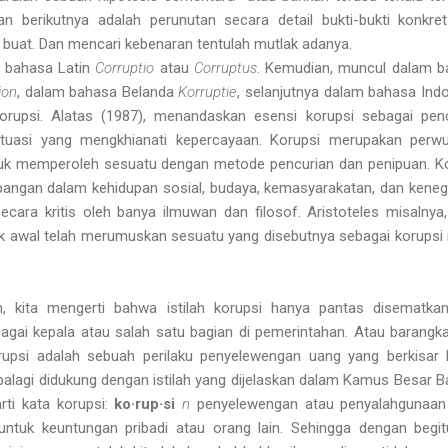
 berikutnya adalah perunutan secara detail bukti-bukti konkre
buat. Dan mencari kebenaran tentulah mutlak adanya.
i
bahasa
Latin
Corruptio
atau
Corruptus
. Kemudian, muncul dalam 
ion
, dalam bahasa Belanda
Korruptie
, selanjutnya dalam bahasa Ind
rupsi. Alatas (1987), menandaskan esensi korupsi sebagai pen
ituasi yang mengkhianati kepercayaan. Korupsi merupakan perwu
uk memperoleh sesuatu dengan metode pencurian dan penipuan. K
ngan dalam kehidupan sosial, budaya, kemasyarakatan, dan kene
secara kritis oleh banya ilmuwan dan filosof. Aristoteles misalnya
sejak awal telah merumuskan sesuatu yang disebutnya sebagai korupsi
, kita mengerti bahwa istilah korupsi hanya pantas disematkan
ai kepala atau salah satu bagian di pemerintahan. Atau barangkal
upsi adalah sebuah perilaku penyelewengan uang yang berkisar 
palagi didukung dengan istilah yang dijelaskan dalam Kamus Besar 
rti kata korupsi:
ko·rup·si
n
penyelewengan atau penyalahgunaan
ntuk keuntungan pribadi atau orang lain
. Sehingga dengan begit