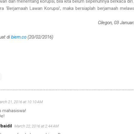
wan dan menentang korupsi, bila kita belum sepenuhnya berkaca diri.
cara ‘Berjamaah Lawan Korupsi’, maka bersiaplah berjamaah melawa
Cilegon, 03 Januar
uat di
biem.co
(20/02/2016)
rch 21, 2016 at 10:10 AM
up mahasiswa!
De!
baidil
March 22, 2016 at 2:44 AM