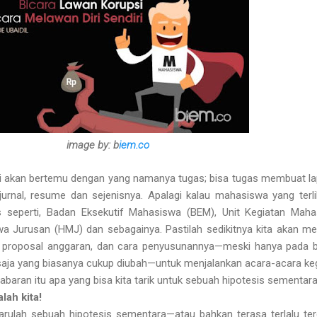
image by: b
iem.co
 akan bertemu dengan yang namanya tugas; bisa tugas membuat l
urnal, resume dan sejenisnya. Apalagi kalau mahasiswa yang terli
 seperti, Badan Eksekutif Mahasiswa (BEM), Unit Kegiatan Maha
 Jurusan (HMJ) dan sebagainya. Pastilah sedikitnya kita akan me
 proposal anggaran, dan cara penyusunannya—meski hanya pada b
aja yang biasanya cukup diubah—untuk menjalankan acara-acara ke
jabaran itu apa yang bisa kita tarik untuk sebuah hipotesis sementar
lah kita!
arulah sebuah hipotesis sementara—atau bahkan terasa terlalu te