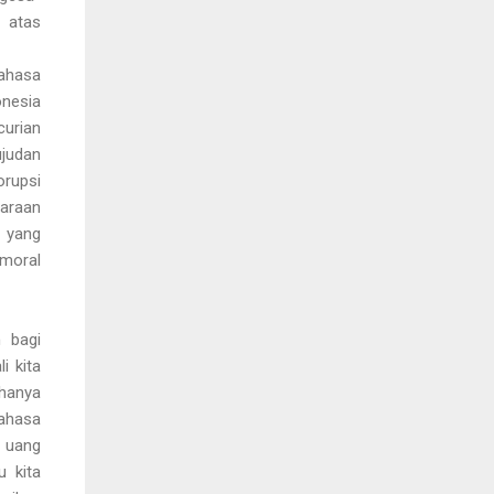
t atas
bahasa
onesia
curian
judan
orupsi
garaan
, yang
 moral
 bagi
i kita
hanya
Bahasa
 uang
u kita