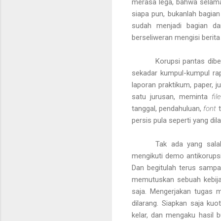
merasa lega, bahwa selama i
siapa pun, bukanlah bagian 
sudah menjadi bagian dar
berseliweran mengisi berita
Korupsi pantas dibe
sekadar kumpul-kumpul ra
laporan praktikum, paper, 
satu jurusan, meminta
file
tanggal, pendahuluan,
font
t
persis pula seperti yang di
Tak ada yang salah
mengikuti demo antikorupsi
Dan begitulah terus sampai
memutuskan sebuah kebijak
saja. Mengerjakan tugas 
dilarang. Siapkan saja ku
kelar, dan mengaku hasil 