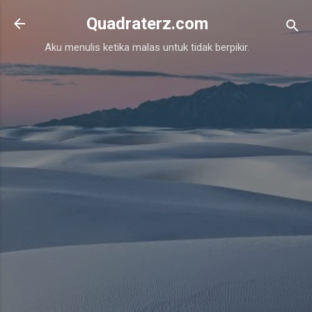
Skip to main content
Quadraterz.com
Aku menulis ketika malas untuk tidak berpikir.