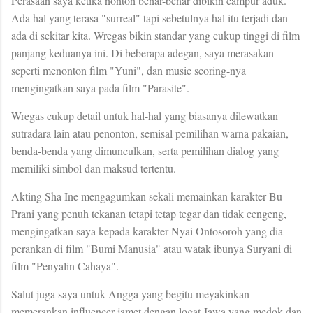
Perasaan saya ketika nonton benar-benar dibikin campur aduk.
Ada hal yang terasa "surreal" tapi sebetulnya hal itu terjadi dan
ada di sekitar kita. Wregas bikin standar yang cukup tinggi di film
panjang keduanya ini. Di beberapa adegan, saya merasakan
seperti menonton film "Yuni", dan music scoring-nya
mengingatkan saya pada film "Parasite".
Wregas cukup detail untuk hal-hal yang biasanya dilewatkan
sutradara lain atau penonton, semisal pemilihan warna pakaian,
benda-benda yang dimunculkan, serta pemilihan dialog yang
memiliki simbol dan maksud tertentu.
Akting Sha Ine mengagumkan sekali memainkan karakter Bu
Prani yang penuh tekanan tetapi tetap tegar dan tidak cengeng,
mengingatkan saya kepada karakter Nyai Ontosoroh yang dia
perankan di film "Bumi Manusia" atau watak ibunya Suryani di
film "Penyalin Cahaya".
Salut juga saya untuk Angga yang begitu meyakinkan
memerankan influencer jamet dengan logat Jawa yang medok dan