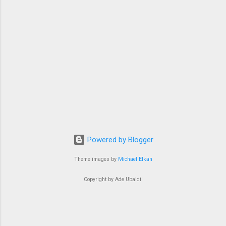
bertransformasi dalam medium film, Sore: Istri
dari Masa Depan pernah hadir dalam bentuk
yang lebih ringan: sebuah web-series pendek di
kan...
Powered by Blogger
Theme images by
Michael Elkan
Copyright by Ade Ubaidil