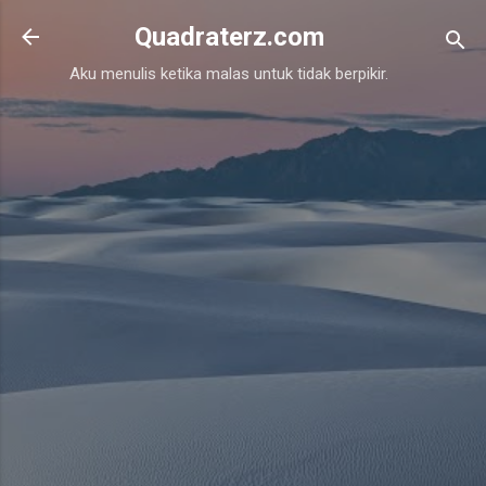
Skip to main content
Quadraterz.com
Aku menulis ketika malas untuk tidak berpikir.