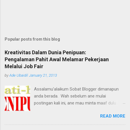
Popular posts from this blog
Kreativitas Dalam Dunia Penipuan:
Pengalaman Pahit Awal Melamar Pekerjaan
Melalui Job Fair
by
Ade Ubaidil
January 21, 2013
Assalamu’alaikum Sobat Blogger dimanapun
anda berada. Wah sebelum ane mulai
postingan kali ini, ane mau minta maaf dulu
dengan pihak yang terkait, tetapi maksud ane
READ MORE
baik kok, biar tidak ada lagi korban-korban
penipuan berikutnya. Melihat dari judul, pasti