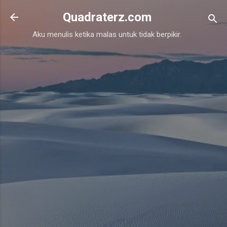
Skip to main content
Quadraterz.com
Aku menulis ketika malas untuk tidak berpikir.