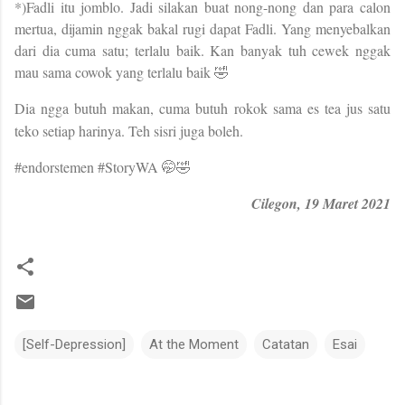
*)Fadli itu jomblo. Jadi silakan buat nong-nong dan para calon
mertua, dijamin nggak bakal rugi dapat Fadli. Yang menyebalkan
dari dia cuma satu; terlalu baik. Kan banyak tuh cewek nggak
mau sama cowok yang terlalu baik 🤣
Dia ngga butuh makan, cuma butuh rokok sama es tea jus satu
teko setiap harinya. Teh sisri juga boleh.
#endorstemen #StoryWA 🤭🤣
Cilegon, 19 Maret 2021
[Self-Depression]
At the Moment
Catatan
Esai
C