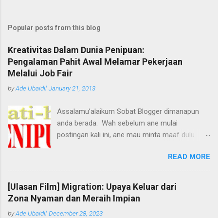
Popular posts from this blog
Kreativitas Dalam Dunia Penipuan:
Pengalaman Pahit Awal Melamar Pekerjaan
Melalui Job Fair
by
Ade Ubaidil
January 21, 2013
Assalamu’alaikum Sobat Blogger dimanapun
anda berada. Wah sebelum ane mulai
postingan kali ini, ane mau minta maaf dulu
dengan pihak yang terkait, tetapi maksud ane
READ MORE
baik kok, biar tidak ada lagi korban-korban
penipuan berikutnya. Melihat dari judul, pasti
udah bakalan ngira kan ane mau nulis artikel
[Ulasan Film] Migration: Upaya Keluar dari
apa? Hehhe... :D *nungguin yah... kwkwkw
Zona Nyaman dan Meraih Impian
Ternyata sudah banyak bermacam-macam
by
Ade Ubaidil
December 28, 2023
tipuan yang udah ada di negara kita ini, miris