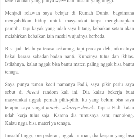
keren adalah yang punya
sense
dan inisiatif yang tinggi.
Menjadi relawan saya belajar di Rumah Dunia, bagaimana
mengabdikan hidup untuk masyarakat tanpa mengharapkan
pamrih.
Tapi kayak yang udah saya bilang, kebaikan selalu akan
melahirkan kebaikan lain meski wujudnya berbeda.
Bisa jadi lelahnya terasa sekarang, tapi percaya deh, nikmatnya
bakal kerasa sebadan-badan nanti. Kuncinya tulus dan ikhlas.
Istilahnya, kalau nggak bisa bantu materi paling nggak bisa bantu
tenaga.
Saya punya temen kecil namanya Fadli, saya pikir perlu saya
sebut di
thread
random kali ini.
Dia kalau bekerja buat
masyarakat nggak pernah pilih-pilih. Itu yang belum bisa saya
terapin, saya sangat
moody
,
sekarepe dewek
. Tapi si Fadli kalau
udah kerja tulus saja. Karena dia rumusnya satu; menolong.
Kalau ngga bisa materi ya tenaga.
Inisiatif tinggi, ore pederan, nggak iri-irian, dia kerjain yang bisa