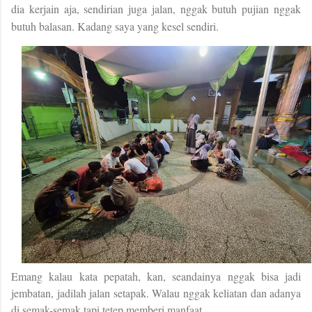
dia kerjain aja, sendirian juga jalan, nggak butuh pujian nggak
butuh balasan. Kadang saya yang kesel sendiri.
Emang kalau kata pepatah, kan, seandainya nggak bisa jadi
jembatan, jadilah jalan setapak. Walau nggak keliatan dan adanya
di semak-semak tapi tetep memberi manfaat.