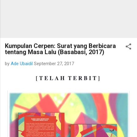
Kumpulan Cerpen: Surat yang Berbicara
tentang Masa Lalu (Basabasi, 2017)
by
Ade Ubaidil
September 27, 2017
[ T E L A H T E R B I T ]