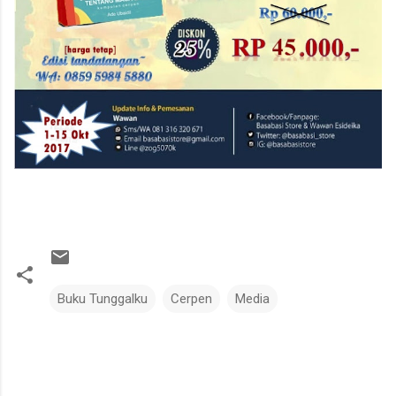
Buku Tunggalku
Cerpen
Media
C
o
m