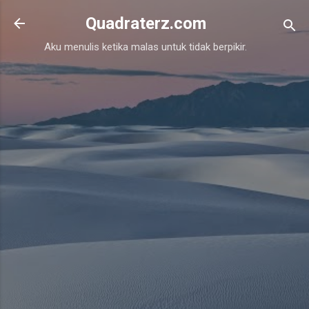
Skip to main content
Quadraterz.com
Aku menulis ketika malas untuk tidak berpikir.