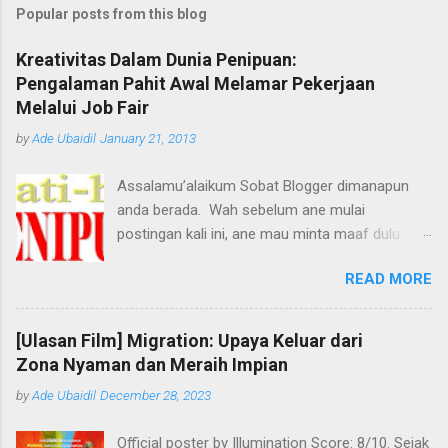
Popular posts from this blog
Kreativitas Dalam Dunia Penipuan:
Pengalaman Pahit Awal Melamar Pekerjaan
Melalui Job Fair
by
Ade Ubaidil
January 21, 2013
Assalamu’alaikum Sobat Blogger dimanapun
anda berada. Wah sebelum ane mulai
postingan kali ini, ane mau minta maaf dulu
dengan pihak yang terkait, tetapi maksud ane
READ MORE
baik kok, biar tidak ada lagi korban-korban
penipuan berikutnya. Melihat dari judul, pasti
udah bakalan ngira kan ane mau nulis artikel
[Ulasan Film] Migration: Upaya Keluar dari
apa? Hehhe... :D *nungguin yah... kwkwkw
Zona Nyaman dan Meraih Impian
Ternyata sudah banyak bermacam-macam
by
Ade Ubaidil
December 28, 2023
tipuan yang udah ada di negara kita ini, miris
memang. Mulai dari uang palsu, travel ilegal,
Official poster by Illumination Score: 8/10. Sejak