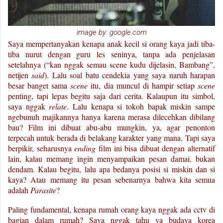
image by: google.com
Saya mempertanyakan kenapa
anak kecil si orang kaya jadi tiba-
tiba nurut dengan guru les seninya, tanpa ada penjelasan
setelahnya (“kan nggak semau scene kudu dijelasin, Bambang”,
netijen
said
). Lalu soal batu cendekia yang saya naruh harapan
besar banget sama
scene
itu, dia muncul di hampir setiap
scene
penting, tapi lepas begitu saja dari cerita. Kalaupun itu simbol,
saya nggak
relate
. Lalu kenapa si tokoh bapak miskin sampe
ngebunuh majikannya hanya karena merasa dilecehkan dibilang
bau? Film ini dibuat abu-abu mungkin, ya, agar penonton
terpecah untuk berada di belakang karakter yang mana. Tapi saya
berpikir, seharusnya
ending
film ini bisa dibuat dengan alternatif
lain, kalau memang ingin menyampaikan pesan damai, bukan
dendam. Kalau begitu, lalu apa bedanya posisi si miskin dan si
kaya? Atau memang itu pesan sebenarnya bahwa kita semua
adalah
Parasite
?
Paling fundamental, kenapa rumah orang kaya nggak ada cctv di
bagian dalam rumah? Saya nggak tahu ya budaya korea