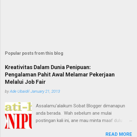
Popular posts from this blog
Kreativitas Dalam Dunia Penipuan:
Pengalaman Pahit Awal Melamar Pekerjaan
Melalui Job Fair
by
Ade Ubaidil
January 21, 2013
Assalamu’alaikum Sobat Blogger dimanapun
anda berada. Wah sebelum ane mulai
postingan kali ini, ane mau minta maaf dulu
dengan pihak yang terkait, tetapi maksud ane
READ MORE
baik kok, biar tidak ada lagi korban-korban