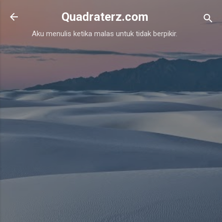
Skip to main content
Quadraterz.com
Aku menulis ketika malas untuk tidak berpikir.