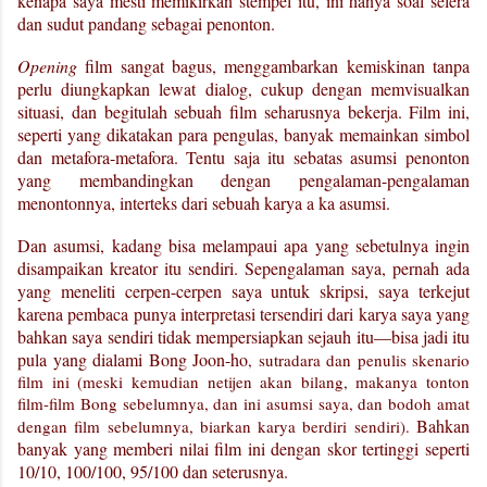
kenapa saya mesti memikirkan stempel itu, ini hanya soal selera
dan sudut pandang sebagai penonton.
Opening
film sangat bagus, menggambarkan kemiskinan tanpa
perlu diungkapkan lewat dialog, cukup dengan memvisualkan
situasi, dan begitulah sebuah film seharusnya bekerja. Film ini,
seperti yang dikatakan para pengulas, banyak memainkan simbol
dan metafora-metafora. Tentu saja itu sebatas asumsi penonton
yang membandingkan dengan pengalaman-pengalaman
menontonnya, interteks dari sebuah karya a ka asumsi.
Dan asumsi, kadang bisa melampaui apa yang sebetulnya ingin
disampaikan kreator itu sendiri. Sepengalaman saya, pernah ada
yang meneliti cerpen-cerpen saya untuk skripsi, saya terkejut
karena pembaca punya interpretasi tersendiri dari karya saya yang
bahkan saya sendiri tidak mempersiapkan sejauh itu—bisa jadi itu
pula yang dialami
Bong Joon-ho
, sutradara dan penulis skenario
film ini (meski kemudian netijen akan bilang, makanya tonton
film-film Bong sebelumnya, dan ini asumsi saya, dan bodoh amat
Bahkan
dengan film sebelumnya, biarkan karya berdiri sendiri).
banyak yang memberi nilai film ini dengan skor tertinggi seperti
10/10, 100/100, 95/100 dan seterusnya.