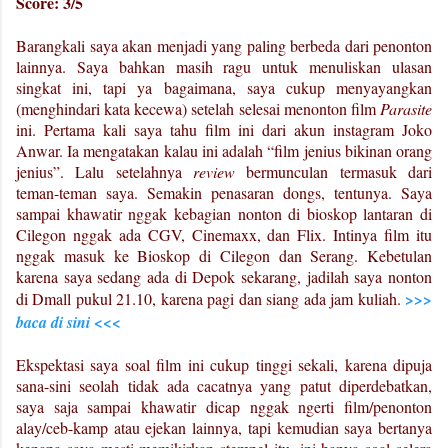
Score: 3/5
Barangkali saya akan menjadi yang paling berbeda dari penonton
lainnya. Saya bahkan masih ragu untuk menuliskan ulasan
singkat ini, tapi ya bagaimana, saya cukup menyayangkan
(menghindari kata kecewa) setelah selesai menonton film
Parasite
ini. Pertama kali saya tahu film ini dari akun instagram Joko
Anwar. Ia mengatakan kalau ini adalah “film jenius bikinan orang
jenius”. Lalu setelahnya
review
bermunculan termasuk dari
teman-teman saya. Semakin penasaran dongs, tentunya. Saya
sampai khawatir nggak kebagian nonton di bioskop lantaran di
Cilegon nggak ada CGV, Cinemaxx, dan Flix. Intinya film itu
nggak masuk ke Bioskop di Cilegon dan Serang. Kebetulan
karena saya sedang ada di Depok sekarang, jadilah saya nonton
di Dmall pukul 21.10, karena pagi dan siang ada jam kuliah.
>>>
baca di sini <<<
Ekspektasi saya soal film ini cukup tinggi sekali, karena dipuja
sana-sini seolah tidak ada cacatnya yang patut diperdebatkan,
saya saja sampai khawatir dicap nggak ngerti film/penonton
alay/ceb-kamp atau ejekan lainnya, tapi kemudian saya bertanya