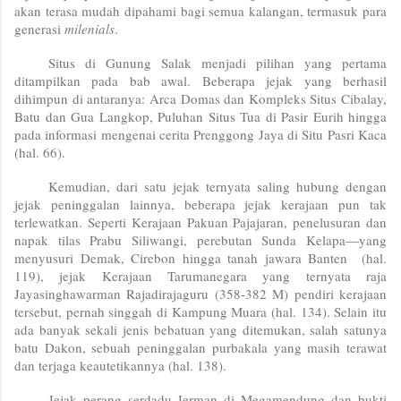
akan terasa mudah dipahami bagi semua kalangan, termasuk para
generasi
milenials
.
Situs di Gunung Salak menjadi pilihan yang pertama
ditampilkan pada bab awal. Beberapa jejak yang berhasil
dihimpun di antaranya: Arca Domas dan Kompleks Situs Cibalay,
Batu dan Gua Langkop, Puluhan Situs Tua di Pasir Eurih hingga
pada informasi mengenai cerita Prenggong Jaya di Situ Pasri Kaca
(hal. 66).
Kemudian, dari satu jejak ternyata saling hubung dengan
jejak peninggalan lainnya, beberapa jejak kerajaan pun tak
terlewatkan. Seperti Kerajaan Pakuan Pajajaran, penelusuran dan
napak tilas Prabu Siliwangi, perebutan Sunda Kelapa—yang
menyusuri Demak, Cirebon hingga tanah jawara Banten
(hal.
119), jejak Kerajaan Tarumanegara yang ternyata raja
Jayasinghawarman Rajadirajaguru (358-382 M) pendiri kerajaan
tersebut, pernah singgah di Kampung Muara (hal. 134). Selain itu
ada banyak sekali jenis bebatuan yang ditemukan, salah satunya
batu Dakon, sebuah peninggalan purbakala yang masih terawat
dan terjaga keautetikannya (hal. 138).
Jejak perang serdadu Jerman di Megamendung dan bukti