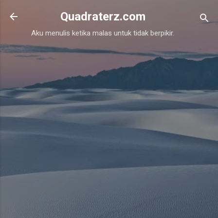
Skip to main content
Quadraterz.com
Aku menulis ketika malas untuk tidak berpikir.