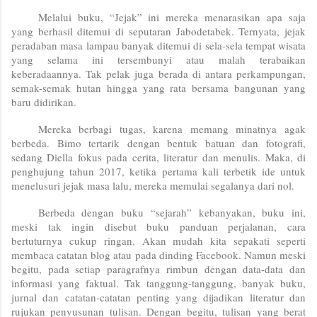
Melalui buku, “Jejak” ini mereka menarasikan apa saja
yang berhasil ditemui di seputaran Jabodetabek. Ternyata, jejak
peradaban masa lampau banyak ditemui di sela-sela tempat wisata
yang selama ini tersembunyi atau malah terabaikan
keberadaannya. Tak pelak juga berada di antara perkampungan,
semak-semak hutan hingga yang rata bersama bangunan yang
baru didirikan.
Mereka berbagi tugas, karena memang minatnya agak
berbeda. Bimo tertarik dengan bentuk batuan dan fotografi,
sedang Diella fokus pada cerita, literatur dan menulis. Maka, di
penghujung tahun 2017, ketika pertama kali terbetik ide untuk
menelusuri jejak masa lalu, mereka memulai segalanya dari nol.
Berbeda dengan buku “sejarah” kebanyakan, buku ini,
meski tak ingin disebut buku panduan perjalanan, cara
bertuturnya cukup ringan. Akan mudah kita sepakati seperti
membaca catatan blog atau pada dinding Facebook. Namun meski
begitu, pada setiap paragrafnya rimbun dengan data-data dan
informasi yang faktual. Tak tanggung-tanggung, banyak buku,
jurnal dan catatan-catatan penting yang dijadikan literatur dan
rujukan penyusunan tulisan. Dengan begitu, tulisan yang berat