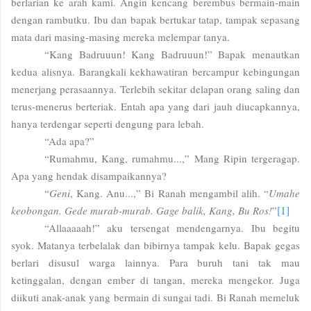
berlarian ke arah kami. Angin kencang berembus bermain-main
dengan rambutku. Ibu dan bapak bertukar tatap, tampak sepasang
mata dari masing-masing mereka melempar tanya.
“Kang Badruuun! Kang Badruuun!” Bapak menautkan
kedua alisnya. Barangkali kekhawatiran bercampur kebingungan
menerjang perasaannya. Terlebih sekitar delapan orang saling dan
terus-menerus berteriak. Entah apa yang dari jauh diucapkannya,
hanya terdengar seperti dengung para lebah.
“Ada apa?”
“Rumahmu, Kang, rumahmu...,” Mang Ripin tergeragap.
Apa yang hendak disampaikannya?
“
Geni
, Kang. Anu...,” Bi Ranah mengambil alih. “
Umahe
[1]
keobongan. Gede murab-murab. Gage balik, Kang, Bu Ros!
”
“Allaaaaah!” aku tersengat mendengarnya. Ibu begitu
syok. Matanya terbelalak dan bibirnya tampak kelu. Bapak gegas
berlari disusul warga lainnya. Para buruh tani tak mau
ketinggalan, dengan ember di tangan, mereka mengekor. Juga
diikuti anak-anak yang bermain di sungai tadi. Bi Ranah memeluk