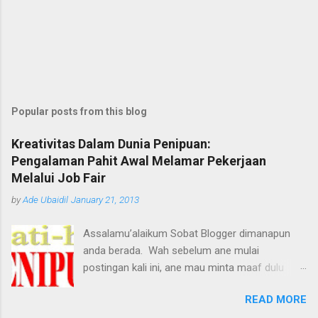
Popular posts from this blog
Kreativitas Dalam Dunia Penipuan:
Pengalaman Pahit Awal Melamar Pekerjaan
Melalui Job Fair
by
Ade Ubaidil
January 21, 2013
Assalamu’alaikum Sobat Blogger dimanapun
anda berada. Wah sebelum ane mulai
postingan kali ini, ane mau minta maaf dulu
dengan pihak yang terkait, tetapi maksud ane
READ MORE
baik kok, biar tidak ada lagi korban-korban