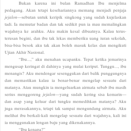
Bukan karena ini bulan Ramadhan Ibu menjelma
pedagang. Akan tetapi kesehariannya memang menjadi penjaja
jejalon
—sebutan untuk keripik singkong yang sudah kujelaskan
tadi. Ia memutar badan dan tak sedikit pun ia mau memalingkan
wajahnya ke arahku. Aku makin kesal dibuatnya. Kalau terus-
terusan begini, dan ibu tak lekas memberiku uang iuran sekolah,
bisa-bisa besok aku tak akan boleh masuk kelas dan mengikuti
Ujian Akhir Nasional.
“Ibu...,” aku menahan ucapanku. Tepat ketika jemarinya
mengusap keringat di dahinya yang mulai keriput. Tunggu..., ibu
menangis? Aku mendengar sesenggukan dari balik punggungnya
dan memastikan kalau ia benar-benar mengelap sesuatu dari
matanya. Atau mungkin ia mengeluarkan airmata sebab ibu masih
serius menggoreng
jejalon
—yang sudah kering sisa kemarin—
dan asap yang keluar dari tungku memedihkan matanya? Aku
juga merasakannya, tetapi tak sampai mengundang airmata. Aku
melihat ibu berkali-kali mengelap sesuatu dari wajahnya, kali ini
ia menggunakan lengan baju yang dikenakannya.
“Ibu kenapa?”