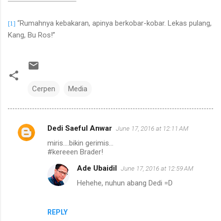
“Rumahnya kebakaran, apinya berkobar-kobar. Lekas pulang,
[1]
Kang, Bu Ros!”
Cerpen
Media
Dedi Saeful Anwar
June 17, 2016 at 12:11 AM
C
miris....bikin gerimis...
o
#kereeen Brader!
m
Ade Ubaidil
June 17, 2016 at 12:59 AM
m
Hehehe, nuhun abang Dedi =D
e
n
REPLY
t