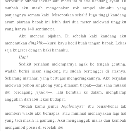
berbentuk bundar sekitar satu meter ini di atas kandang ayam. Di
tambah aku masih mengenakan rok rampel abu-abu yang
panjangnya semata kaki. Merepotkan sekali! Juga tinggi kandang
ayam piaraan bapak ini lebih dari dua meter melewati tinggiku
yang hanya 140 sentimeter.
Aku mencari pijakan. Di sebelah kaki kandang aku
menemukan
dingklik
—kursi kayu kecil buah tangan bapak. Lekas
saja kugeser dengan kaki kananku.
Hap!
Sedikit perlahan melemparnya agak ke tengah genting,
wadah berisi irisan singkong itu sudah bertengger di atasnya.
Sekarang matahari yang bertugas mengeringkannya. Aku berjalan
melewati pohon singkong yang ditanam bapak—dari sana muasal
ibu berdagang
jejalon
—, lalu kembali ke dalam, mengharap
anggukan dari Ibu lekas kudapat.
“Sudah kamu jemur
Jejalon
nya?” ibu benar-benar tak
memberi waktu aku bernapas, atau minimal menanyakan lagi hal
yang tadi masih ia gantung. Aku mengangguk malas dan kembali
mengambil posisi di sebelah ibu.