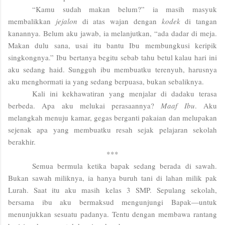
“Kamu sudah makan belum?” ia masih masyuk
membalikkan
jejalon
di atas wajan dengan
kodek
di tangan
kanannya. Belum aku jawab, ia melanjutkan, “ada dadar di meja.
Makan dulu sana, usai itu bantu Ibu membungkusi keripik
singkongnya.” Ibu bertanya begitu sebab tahu betul kalau hari ini
aku sedang haid. Sungguh ibu membuatku terenyuh, harusnya
aku menghormati ia yang sedang berpuasa, bukan sebaliknya.
Kali ini kekhawatiran yang menjalar di dadaku terasa
berbeda. Apa aku melukai perasaannya?
Maaf Ibu
. Aku
melangkah menuju kamar, gegas berganti pakaian dan melupakan
sejenak apa yang membuatku resah sejak pelajaran sekolah
berakhir.
***
Semua bermula ketika bapak sedang berada di sawah.
Bukan sawah miliknya, ia hanya buruh tani di lahan milik pak
Lurah. Saat itu aku masih kelas 3 SMP. Sepulang sekolah,
bersama ibu aku bermaksud mengunjungi Bapak—untuk
menunjukkan sesuatu padanya. Tentu dengan membawa rantang