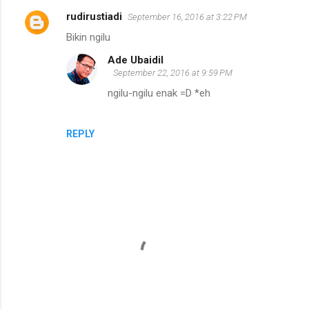
s
rudirustiadi
September 16, 2016 at 3:22 PM
Bikin ngilu
Ade Ubaidil
September 22, 2016 at 9:59 PM
ngilu-ngilu enak =D *eh
REPLY