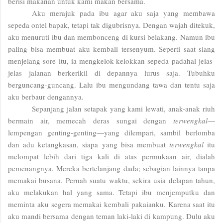
berisi makanan untuk kami makan bersama.
Aku merajuk pada ibu agar aku saja yang membawa
sepeda ontel bapak, tetapi tak digubrisnya. Dengan wajah ditekuk,
aku menuruti ibu dan membonceng di kursi belakang. Namun ibu
paling bisa membuat aku kembali tersenyum. Seperti saat siang
menjelang sore itu, ia mengkelok-kelokkan sepeda padahal jelas-
jelas jalanan berkerikil di depannya lurus saja. Tubuhku
berguncang-guncang. Lalu ibu mengundang tawa dan tentu saja
aku berbaur dengannya.
Sepanjang jalan setapak yang kami lewati, anak-anak riuh
bermain air, memecah deras sungai dengan
terwengkal
—
lempengan genting-genting—yang dilempari, sambil berlomba
dan adu ketangkasan, siapa yang bisa membuat
terwengkal
itu
melompat lebih dari tiga kali di atas permukaan air, dialah
pemenangnya. Mereka bertelanjang dada; sebagian lainnya tanpa
memakai busana. Pernah suatu waktu, sekira usia delapan tahun,
aku melakukan hal yang sama. Tetapi ibu menjemputku dan
meminta aku segera memakai kembali pakaianku. Karena saat itu
aku mandi bersama dengan teman laki-laki di kampung. Dulu aku