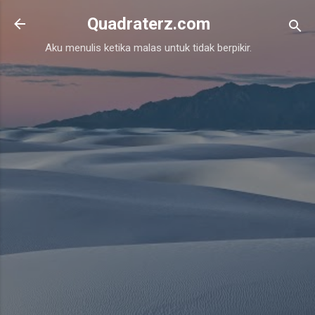
Skip to main content
Quadraterz.com
Aku menulis ketika malas untuk tidak berpikir.