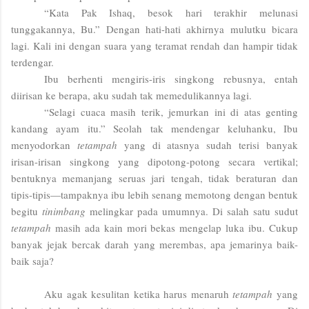
“Kata Pak Ishaq, besok hari terakhir melunasi
tunggakannya, Bu.” Dengan hati-hati akhirnya mulutku bicara
lagi. Kali ini dengan suara yang teramat rendah dan hampir tidak
terdengar.
Ibu berhenti mengiris-iris singkong rebusnya, entah
diirisan ke berapa, aku sudah tak memedulikannya lagi.
“Selagi cuaca masih terik, jemurkan ini di atas genting
kandang ayam itu.” Seolah tak mendengar keluhanku, Ibu
menyodorkan
tetampah
yang di atasnya sudah terisi banyak
irisan-irisan singkong yang dipotong-potong secara vertikal;
bentuknya memanjang seruas jari tengah, tidak beraturan dan
tipis-tipis—tampaknya ibu lebih senang memotong dengan bentuk
begitu
tinimbang
melingkar pada umumnya. Di salah satu sudut
tetampah
masih ada kain mori bekas mengelap luka ibu. Cukup
banyak jejak bercak darah yang merembas, apa jemarinya baik-
baik saja?
Aku agak kesulitan ketika harus menaruh
tetampah
yang