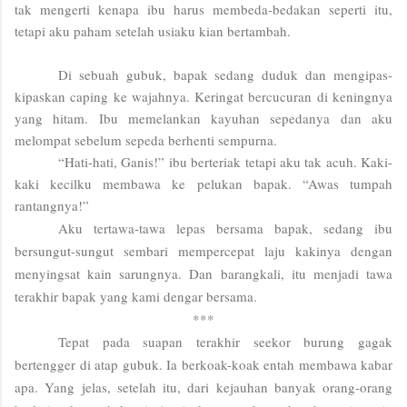
tak mengerti kenapa ibu harus membeda-bedakan seperti itu,
tetapi aku paham setelah usiaku kian bertambah.
Di sebuah gubuk, bapak sedang duduk dan mengipas-
kipaskan caping ke wajahnya. Keringat bercucuran di keningnya
yang hitam. Ibu memelankan kayuhan sepedanya dan aku
melompat sebelum sepeda berhenti sempurna.
“Hati-hati, Ganis!” ibu berteriak tetapi aku tak acuh. Kaki-
kaki kecilku membawa ke pelukan bapak. “Awas tumpah
rantangnya!”
Aku tertawa-tawa lepas bersama bapak, sedang ibu
bersungut-sungut sembari mempercepat laju kakinya dengan
menyingsat kain sarungnya. Dan barangkali, itu menjadi tawa
terakhir bapak yang kami dengar bersama.
***
Tepat pada suapan terakhir seekor burung gagak
bertengger di atap gubuk. Ia berkoak-koak entah membawa kabar
apa. Yang jelas, setelah itu, dari kejauhan banyak orang-orang