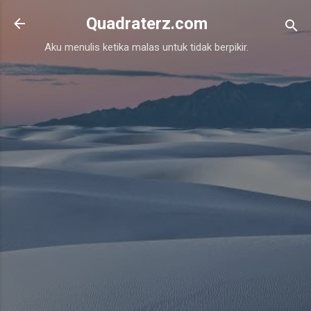
Skip to main content
Quadraterz.com
Aku menulis ketika malas untuk tidak berpikir.