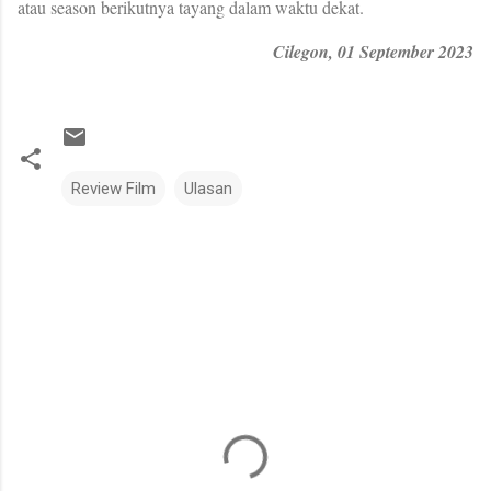
atau season berikutnya tayang dalam waktu dekat.
Cilegon, 01 September 2023
Review Film
Ulasan
C
o
m
m
e
n
t
s