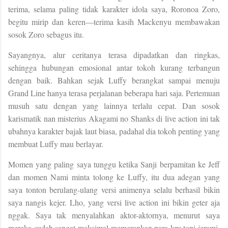
terima, selama paling tidak karakter idola saya, Roronoa Zoro,
begitu mirip dan keren—terima kasih Mackenyu membawakan
sosok Zoro sebagus itu.
Sayangnya, alur ceritanya terasa dipadatkan dan ringkas,
sehingga hubungan emosional antar tokoh kurang terbangun
dengan baik. Bahkan sejak Luffy berangkat sampai menuju
Grand Line hanya terasa perjalanan beberapa hari saja. Pertemuan
musuh satu dengan yang lainnya terlalu cepat. Dan sosok
karismatik nan misterius Akagami no Shanks di live action ini tak
ubahnya karakter bajak laut biasa, padahal dia tokoh penting yang
membuat Luffy mau berlayar.
Momen yang paling saya tunggu ketika Sanji berpamitan ke Jeff
dan momen Nami minta tolong ke Luffy, itu dua adegan yang
saya tonton berulang-ulang versi animenya selalu berhasil bikin
saya nangis kejer. Lho, yang versi live action ini bikin geter aja
nggak. Saya tak menyalahkan aktor-aktornya, menurut saya
mereka sudah sangat maksimal memerankan para kru topi jerami.