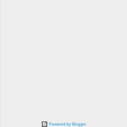
yang biasa dijuluki SDD—yang menurut saya
selalu berhasil memberi rasa dari setiap puisi
karangannya. Penyair sekaligus sastrawa...
Powered by Blogger