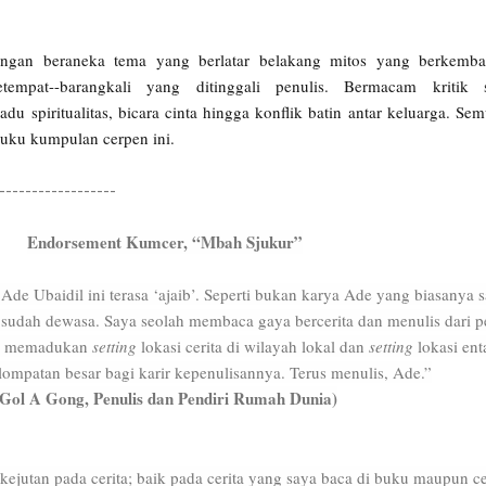
engan beraneka tema yang berlatar belakang mitos yang berkemb
tempat--barangkali yang ditinggali penulis. Bermacam kritik s
u spiritualitas, bicara cinta hingga konflik batin antar keluarga. Se
buku kumpulan cerpen ini.
------------------
Endorsement Kumcer, “Mbah Sjukur”
e Ubaidil ini terasa ‘ajaib’. Seperti bukan karya Ade yang biasanya 
sudah dewasa. Saya seolah membaca gaya bercerita dan menulis dari p
isa memadukan
setting
lokasi cerita di wilayah lokal dan
setting
lokasi ent
 lompatan besar bagi karir kepenulisannya. Terus menulis, Ade.”
(Gol A Gong, Penulis dan Pendiri Rumah Dunia)
kejutan pada cerita; baik pada cerita yang saya baca di buku maupun ce