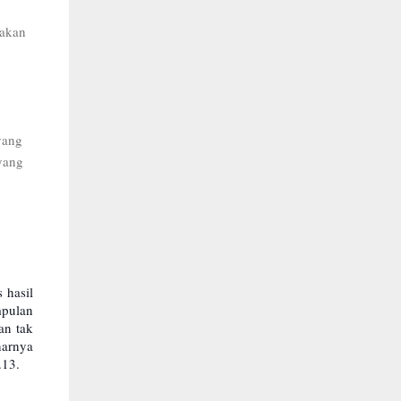
sakan
yang
yang
 hasil
mpulan
an tak
narnya
.13.