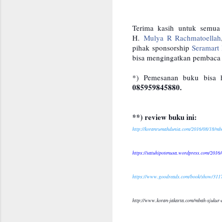
Terima kasih untuk semua 
H.
Mulya R Rachmatoellah
pihak sponsorship
Seramart
bisa mengingatkan pembaca s
*) Pemesanan buku bisa 
085959845880.
**) review buku ini:
http://koranrumahdunia.com/2016/08/18/mba
https://satuhipotenusa.wordpress.com/2016/0
https://www.goodreads.com/book/show/3117
http://www.koran-jakarta.com/mbah-sjukur-