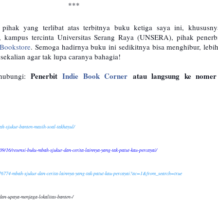
***
pihak yang terlibat atas terbitnya buku ketiga saya ini, khususn
, kampus tercinta Universitas Serang Raya (UNSERA), pihak penerb
 Bookstore
. Semoga hadirnya buku ini sedikitnya bisa menghibur, lebih
ekalian agar tak lupa caranya bahagia!
Penerbit
Indie Book Corner
atau langsung ke nome
hubungi:
h-sjukur-banten-masih-soal-takhayul/
9/16/resensi-buku-mbah-sjukur-dan-cerita-lainnya-yang-tak-patut-kau-percayai/
6774-mbah-sjukur-dan-cerita-lainnya-yang-tak-patut-kau-percayai?ac=1&from_search=true
dan-upaya-menjaga-lokalitas-banten-/