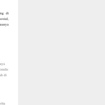
ang di
osial,
muanya
saya
enulis
ah di
rita