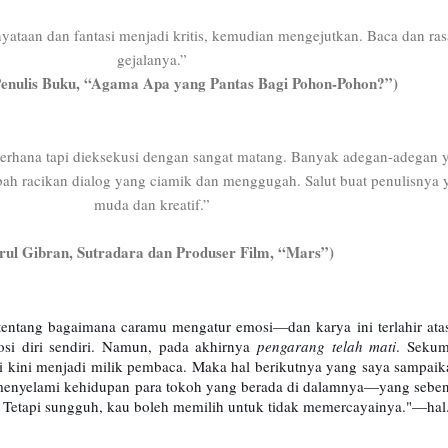
ataan dan fantasi menjadi kritis, kemudian mengejutkan. Baca dan ra
gejalanya.”
Penulis Buku, “Agama Apa yang Pantas Bagi Pohon-Pohon?”)
derhana tapi dieksekusi dengan sangat matang. Banyak adegan-adegan 
mbah racikan dialog yang ciamik dan menggugah. Salut buat penulisnya 
muda dan kreatif.”
rul Gibran, Sutradara dan Produser Film, “Mars”)
tentang bagaimana caramu mengatur emosi—dan karya ini terlahir atas
mosi diri sendiri. Namun, pada akhirnya
pengarang telah mati
. Seku
i kini menjadi milik pembaca. Maka hal berikutnya yang saya sampaik
menyelami kehidupan para tokoh yang berada di dalamnya—yang sebe
a. Tetapi sungguh, kau boleh memilih untuk tidak memercayainya."—hal