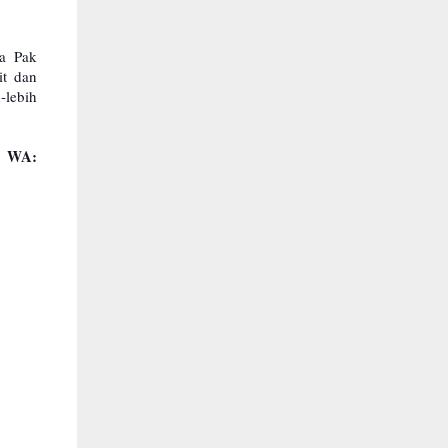
ya Pak
it dan
-lebih
r WA: