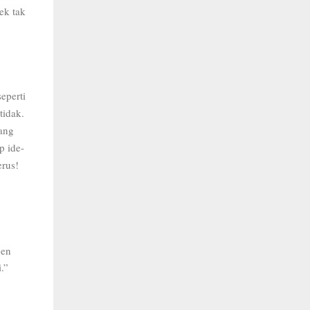
ek tak
eperti
tidak.
yang
p ide-
erus!
pen
.”