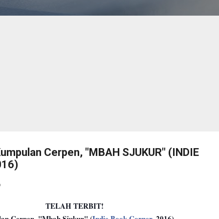
Kumpulan Cerpen, "MBAH SJUKUR" (INDIE
016)
6
TELAH TERBIT!
an Cerpen, "Mbah Sjukur" (
Indie Book Corner
, 2016)