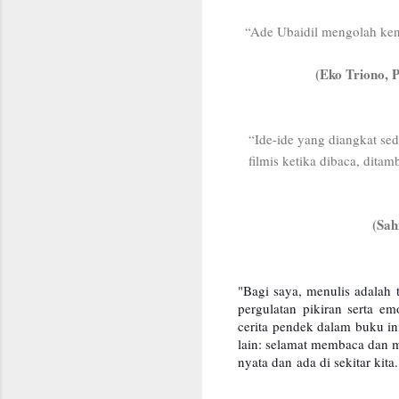
“Ade Ubaidil mengolah keny
(Eko Triono, 
“Ide-ide yang diangkat se
filmis ketika dibaca, dita
(Sah
"Bagi saya, menulis adalah 
pergulatan pikiran serta e
cerita pendek dalam buku in
lain: selamat membaca dan 
nyata dan
ada di sekitar kit