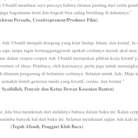
de Ubaidil membuat saya percaya bahwa elemen penting dari cerita pend
 juga bagaimana ironi dan tragedi bisa saling bersilang di dalamnya.”
Ichwan Persada, Creativepreneur/Produser Film)
 Ade Ubaidil menjadi dongeng yang kian lindap, hitam, dan kental. Ia s
 saja, tanpa ingin bertanggungjawab apakah ceritanya masuk akal atau 
me dalam cerpen-cerpen Ade Ubaidil merupakan pilihan kerja kreatif 
adventure of ideas. Pembaca, oleh karenanya, perlu juga untuk menangka
ah ditanam pengarang di belantara ceritanya. Selamat untuk Ade. Maju t
 semakin butuh generasi muda yang kreatif, cerdas, dan berani."
 Syaifullah, Penyair dan Ketua Dewan Kesenian Banten)
e, kita bisa menikmati dari indahnya bahasa dalam buku ini. Kalau cer
menimba banyak hal dari buku ini. Selamat menikmati sajian Ade kali ini
(Teguh Afandi, Penggiat Klub Baca)