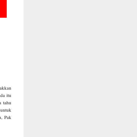
takkan
da itu
a tahu
untuk
u, Pak