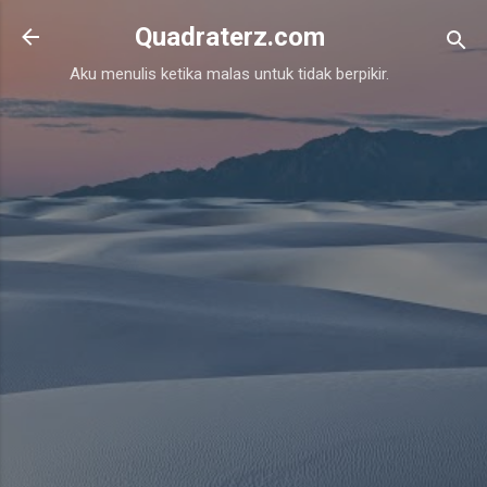
Skip to main content
Quadraterz.com
Aku menulis ketika malas untuk tidak berpikir.