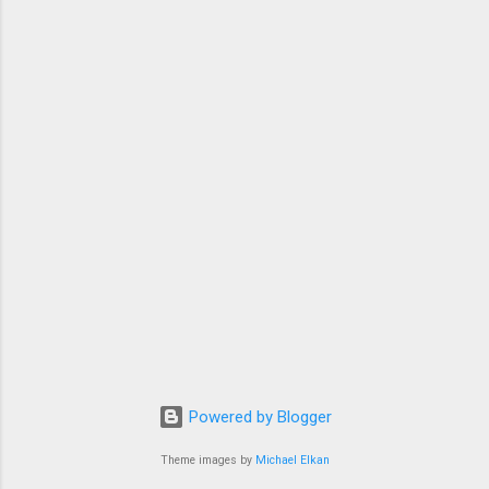
yang kompleks dan sulit diterjemahkan secara
langsung ke bahasa lain. Itulah rasa yang
muncul usai saya menonton film Sore: Istri dari
Masa Depan karya Yandy Laurens. S ebelum
bertransformasi dalam medium film, Sore: Istri
dari Masa Depan pernah hadir dalam bentuk
yang lebih ringan: sebuah web-series pendek di
kan...
Powered by Blogger
Theme images by
Michael Elkan