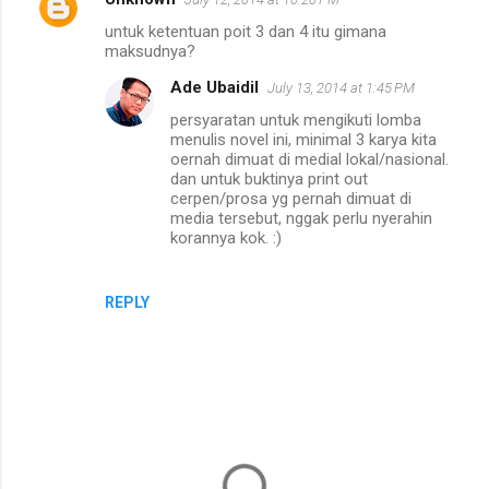
C
untuk ketentuan poit 3 dan 4 itu gimana
o
maksudnya?
m
Ade Ubaidil
July 13, 2014 at 1:45 PM
m
persyaratan untuk mengikuti lomba
e
menulis novel ini, minimal 3 karya kita
oernah dimuat di medial lokal/nasional.
n
dan untuk buktinya print out
t
cerpen/prosa yg pernah dimuat di
media tersebut, nggak perlu nyerahin
s
korannya kok. :)
REPLY