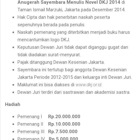
Anugerah Sayembara Menulis Novel DKJ 2014
di
Taman Ismail Marzuki, Jakarta pada Desember 2014.
Hak Cipta dan hak penerbitan naskah peserta
sepenuhnya berada pada penulis.
Naskah pemenang yang diterbitkan menjadi buku harus
mencantumkan logo DKJ.
Keputusan Dewan Juri tidak dapat diganggu gugat dan
tidak diadakan surat-menyurat.
Pajak ditanggung Dewan Kesenian Jakarta.
Sayembara ini tertutup bagi anggota Dewan Kesenian
Jakarta Periode 2012-2015 dan keluarga inti Dewan Juri.
Maklumat ini bisa diakses di
www.dkj.or.id
.
Dewan Juri terdiri dari sastrawan dan akademisi sastra.
Hadiah
Pemenang I
Rp.20.000.000
Pemenang II
Rp.10.000.000
Pemenang III
Rp.7.500.000
Pemenang IV
Rp.5.000.000