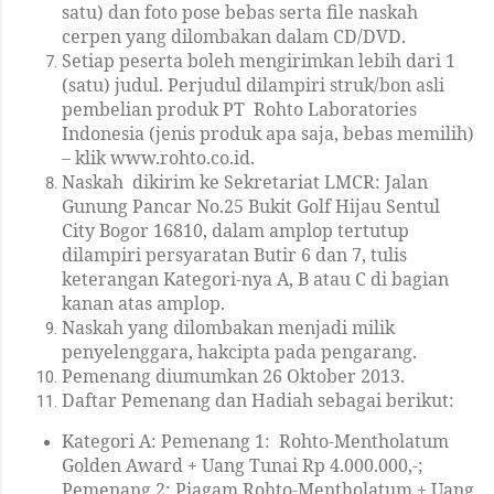
satu) dan foto pose bebas serta file naskah
cerpen yang dilombakan dalam CD/DVD.
Setiap peserta boleh mengirimkan lebih dari 1
(satu) judul. Perjudul dilampiri struk/bon asli
pembelian produk PT Rohto Laboratories
Indonesia (jenis produk apa saja, bebas memilih)
– klik www.rohto.co.id.
Naskah dikirim ke Sekretariat LMCR: Jalan
Gunung Pancar No.25 Bukit Golf Hijau Sentul
City Bogor 16810, dalam amplop tertutup
dilampiri persyaratan Butir 6 dan 7, tulis
keterangan Kategori-nya A, B atau C di bagian
kanan atas amplop.
Naskah yang dilombakan menjadi milik
penyelenggara, hakcipta pada pengarang.
Pemenang diumumkan 26 Oktober 2013.
Daftar Pemenang dan Hadiah sebagai berikut:
Kategori A: Pemenang 1: Rohto-Mentholatum
Golden Award + Uang Tunai Rp 4.000.000,-;
Pemenang 2: Piagam Rohto-Mentholatum + Uang