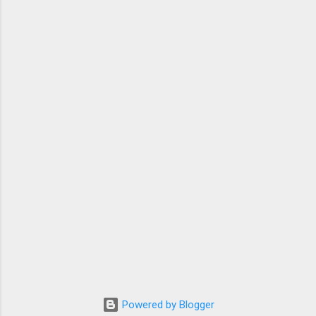
selalu berhasil memberi rasa dari setiap puisi
karangannya. Penyair sekaligus sastrawa...
Powered by Blogger