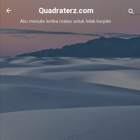
Skip to main content
Quadraterz.com
Aku menulis ketika malas untuk tidak berpikir.