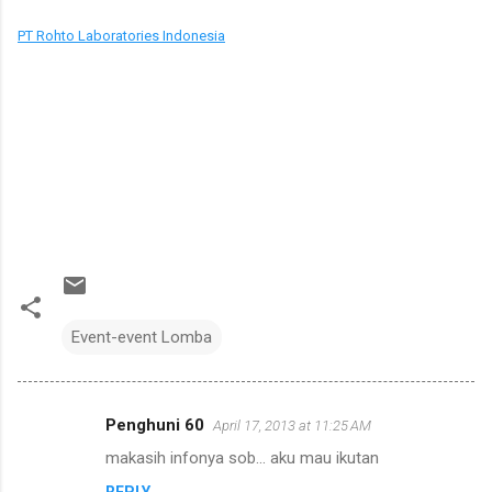
PT Rohto Laboratories Indonesia
Event-event Lomba
Penghuni 60
April 17, 2013 at 11:25 AM
C
makasih infonya sob... aku mau ikutan
o