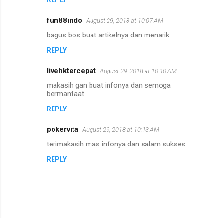
REPLY
m
m
fun88indo
August 29, 2018 at 10:07 AM
e
bagus bos buat artikelnya dan menarik
n
REPLY
t
s
livehktercepat
August 29, 2018 at 10:10 AM
makasih gan buat infonya dan semoga
bermanfaat
REPLY
pokervita
August 29, 2018 at 10:13 AM
terimakasih mas infonya dan salam sukses
REPLY