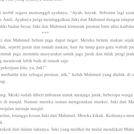
 mobil segera memanggil ayahnya. “Ayah, hayuk. Sebentar lagi azan
cap Andi. Ayahnya pergi meninggalkan Juki dan Mahmud dengan tatapa
iki badan besar, Juki dan Mahmud termasuk preman baru alias karbita
***
uki dan Mahmud belum juga dapat target. Mereka belum makan sejak
lak, seperti pasar dan rumah makan, hari itu tutup gara-gara wabah p
intah juga meminta masyarakat untuk jaga jarak dan tidak pergi jauh
g mendesak lebih baik di rumah saja.
ekerjaan kita, ya, Juk!”
 merhatiin kita sebagai preman, nih,” keluh Mahmud yang duduk di 
tup.
g. Meski sudah diberi imbauan untuk menjaga jarak, beberapa warga
ah di masjid. Namun mereka semua mengenakan masker. Juki dan 
erjalan menuju masjid.
uslan, tetangga kosan Juki dan Mahmud. Mereka kikuk. Keduanya me
l.
kok dari dalam sakunya. Juki yang melihat itu mulai mendekati Mah