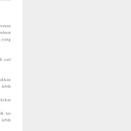
preman
embuat
a yang
h cari
sukkan
 lebih
 kekar
ik tas
 lebih