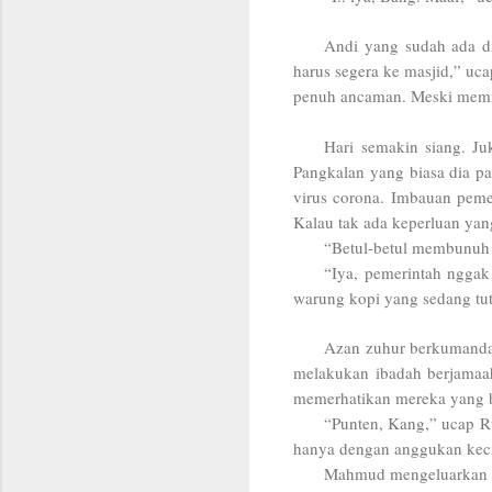
Andi yang sudah ada di
harus segera ke masjid,” u
penuh ancaman. Meski memil
Hari semakin siang. J
Pangkalan yang biasa dia pa
virus corona. Imbauan pemer
Kalau tak ada keperluan yan
“Betul-betul membunuh p
“Iya, pemerintah nggak
warung kopi yang sedang tu
Azan zuhur berkumandan
melakukan ibadah berjama
memerhatikan mereka yang b
“Punten, Kang,” ucap R
hanya dengan anggukan keci
Mahmud mengeluarkan ro