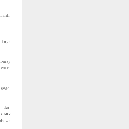
narik-
koknya
siomay
 kalau
 gagal
h dari
 sibuk
mbawa