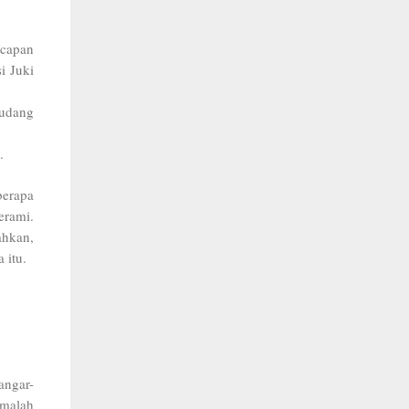
ucapan
i Juki
gudang
.
berapa
erami.
ahkan,
 itu.
angar-
 malah