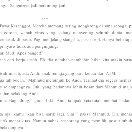
ngu. Sangarnya jadi berkurang jauh.
***
 Pasar Keranggot. Mereka memang sering nongkrong di sana sebagai 
ara corona, wabah virus yang sedang menyerang seluruh dunia, m
Termasuk di pasar. Pagi menjelang siang itu, pasar sepi. Hanya beberap
i nyaris tidak ada pengunjung.
ar, Mud! Apes banget!”
ah cari kerja susah. Eh, dia nambah-nambahin bikin kita makin susa
isuh-misuh, ada Andi, anak remaja yang baru keluar dari ATM.
 aja tuh bocah.” Mahmud menunjuk ke Andi. Terlihat dia segera mema
 selempangnya. Juki yang badannya lebih besar dari Mahmud maju
an dan belakang Andi.
 nih. Bagi dong,” goda Juki. Andi tampak ketakutan melihat badan
ta aja, kamu ‘kan bisa narik lagi. Sini!” paksa Mahmud. Dia menar
tarik-menarik tas. Namun nahas, seseorang yang memiliki postur tubuh
i belakangnya.