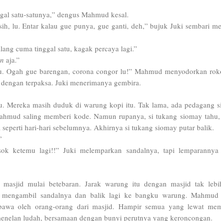
nggal satu-satunya,” dengus Mahmud kesal.
 sih, lu. Entar kalau gue punya, gue ganti, deh,” bujuk Juki sembari me
ilang cuma tinggal satu, kagak percaya lagi.”
in
aja.”
 lu. Ogah gue barengan, corona congor lu!” Mahmud menyodorkan ro
 dengan terpaksa. Juki menerimanya gembira.
lu. Mereka masih duduk di warung kopi itu. Tak lama, ada pedagang 
ahmud saling memberi kode. Namun rupanya, si tukang siomay tahu,
 seperti hari-hari sebelumnya. Akhirnya si tukang siomay putar balik.
”
ok ketemu lagi!!” Juki melemparkan sandalnya, tapi lemparannya
 masjid mulai betebaran. Jarak warung itu dengan masjid tak lebi
as mengambil sandalnya dan balik lagi ke bangku warung. Mahmud
bawa oleh orang-orang dari masjid. Hampir semua yang lewat me
menelan ludah, bersamaan dengan bunyi perutnya yang keroncongan.