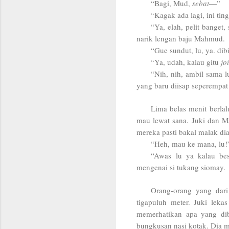
“Bagi, Mud,
sebat
—”
“Kagak ada lagi, ini ti
“Ya, elah, pelit banget,
narik lengan baju Mahmud.
“Gue sundut, lu, ya. dib
“Ya, udah, kalau gitu
jo
“Nih, nih, ambil sama
yang baru diisap seperempat
Lima belas menit berla
mau lewat sana. Juki dan M
mereka pasti bakal malak dia
“Heh, mau ke mana, lu!
“Awas lu ya kalau bes
mengenai si tukang siomay.
Orang-orang yang dari
tigapuluh meter. Juki lek
memerhatikan apa yang di
bungkusan nasi kotak. Dia 