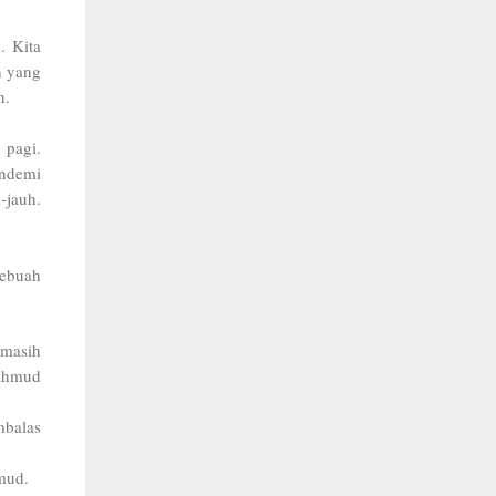
. Kita
n yang
n.
 pagi.
andemi
-jauh.
sebuah
 masih
Mahmud
mbalas
mud.