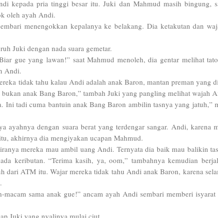
ndi kepada pria tinggi besar itu. Juki dan Mahmud masih bingung, 
ok oleh ayah Andi.
 sembari menengokkan kepalanya ke belakang. Dia ketakutan dan wa
uruh Juki dengan nada suara gemetar.
Biar gue yang lawan!” saat Mahmud menoleh, dia gentar melihat tat
h Andi.
eka tidak tahu kalau Andi adalah anak Baron, mantan preman yang di
a bukan anak Bang Baron,” tambah Juki yang pangling melihat wajah A
ta. Ini tadi cuma bantuin anak Bang Baron ambilin tasnya yang jatuh,”
nya ayahnya dengan suara berat yang terdengar sangar. Andi, karena m
itu, akhirnya dia mengiyakan ucapan Mahmud.
giranya mereka mau ambil uang Andi. Ternyata dia baik mau balikin ta
n ada keributan. “Terima kasih, ya, oom,” tambahnya kemudian berja
auh dari ATM itu. Wajar mereka tidak tahu Andi anak Baron, karena sela
.
m-macam sama anak gue!” ancam ayah Andi sembari memberi isyarat
cap Juki yang nyalinya mulai ciut.