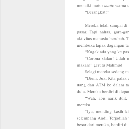
menaiki motor
matic
warna u
“Berangkat!”
Mereka telah sampai di
pasar. Tapi nahas, gara-g
aktivitas manusia berubah. 
membuka lapak dagangan tap
“Kagak ada yang ke pas
“Corona sialan! Udah m
makan!” gerutu Mahmud.
Selagi mereka sedang m
“Diem, Juk. Kita palak
uang dan ATM ke dalam tas
dulu. Mereka berdiri di dep
“Wah, abis narik duit,
mereka.
“Iya, mending kasih ki
selempang Andi. Terjadilah 
besar dari mereka, berdiri d