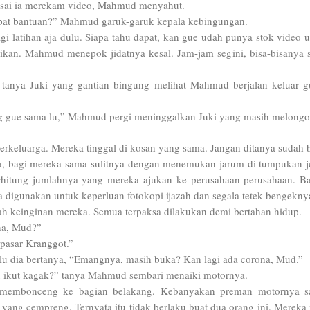
esai ia merekam video, Mahmud menyahut.
pat bantuan?” Mahmud garuk-garuk kepala kebingungan.
gi latihan aja dulu. Siapa tahu dapat, kan gue udah punya stok video 
kikan. Mahmud menepok jidatnya kesal. Jam-jam segini, bisa-bisanya s
anya Juki yang gantian bingung melihat Mahmud berjalan keluar 
g gue sama lu,” Mahmud pergi meninggalkan Juki yang masih melongo
erkeluarga. Mereka tinggal di kosan yang sama. Jangan ditanya sudah 
a, bagi mereka sama sulitnya dengan menemukan jarum di tumpukan j
rhitung jumlahnya yang mereka ajukan ke perusahaan-perusahaan. B
 digunakan untuk keperluan fotokopi ijazah dan segala tetek-bengeknya
h keinginan mereka. Semua terpaksa dilakukan demi bertahan hidup.
na, Mud?”
 pasar Kranggot.”
alu dia bertanya, “Emangnya, masih buka? Kan lagi ada corona, Mud.”
au ikut kagak?” tanya Mahmud sembari menaiki motornya.
a membonceng ke bagian belakang. Kebanyakan preman motornya s
 yang cempreng. Ternyata itu tidak berlaku buat dua orang ini. Mereka