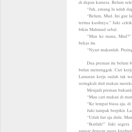
di depan kamera. Belum sel
“Juk, emang lu udah da
“Belum, Mud. Ini gue la
terima kasihnya.” Juki ceki
bikin Mahmud sebal.
“Mau ke mana, Mud?” t
bekas itu.
“Nyari makanlah. Pusin
Dua preman itu belum b
bulan menunggak. Cari kerj
Lamaran kerja sudah tak te
seringkali duit makan mereka
Menjadi preman bukanla
“Mau cari makan di ma
“Ke tempat biasa aja, di
Juki tampak berpikir. L
“Udah liat aja dulu. M
“Ikutlah!” Juki seger
sangar dengan suara knalpot