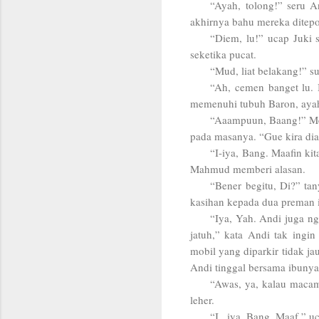
“Ayah, tolong!” seru A
akhirnya bahu mereka ditep
“Diem, lu!” ucap Juki
seketika pucat.
“Mud, liat belakang!” s
“Ah, cemen banget lu. 
memenuhi tubuh Baron, aya
“Aaampuun, Baang!” Mer
pada masanya. “Gue kira di
“I-iya, Bang. Maafin ki
Mahmud memberi alasan.
“Bener begitu, Di?” ta
kasihan kepada dua preman 
“Iya, Yah. Andi juga n
jatuh,” kata Andi tak ingi
mobil yang diparkir tidak j
Andi tinggal bersama ibunya
“Awas, ya, kalau maca
leher.
“I.. iya, Bang. Maaf,” u