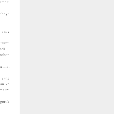
sampai
jahnya
o yang
takuti
ndi.
 mohon
elihat
s yang
lan ke
ma ini
 gorok