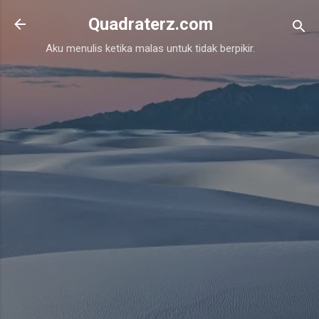
Skip to main content
Quadraterz.com
Aku menulis ketika malas untuk tidak berpikir.