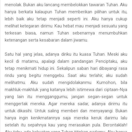
menolak. Bukan aku lancang membelokkan tawaran Tuhan. Aku
hanya berkata kalaupun Tuhan memberikan pilihan untuk itu,
lebih baik aku tetap menjadi seperti ini. Aku hanya cukup
melihat ketegaran dirimu. Kau hebat mau menjadi sesuatu yang
terkesan biasa, namun Tuhan sebenarnya menumbuhkan
ketenangan serta kesabaran dalam jiwamu.
Satu hal yang jelas, adanya diriku itu kuasa Tuhan. Meski aku
kecil di matamu, apalagi dalam pandangan Penciptaku, aku
tetap menikmati hidup ini. Sekalipun saban hari dibayangi rasa
rindu yang begitu menggebu. Saat aku terlahir, aku sudah
melihatmu. Aku sudah mengidolakanmu. Kumohon, bila
makhluk-makhluk yang katanya lebih istimewa dari ciptaan-Nya
yang lain itu mengganggumu, jangan segan-segan untuk
menggertak mereka. Agar mereka sadar, adanya dirimu itu
untuk dikasihi. Untuk saling memberi dan menyayangi. Bukan
hanya ingin kenikmatannya saja mereka keruk darimu lalu
setelah itu sepahnya kau yang merasakan pula. Berontaklah!
Aku tahu, ada kekuatan yang Tuhan titipkan padamu. Aku hanya