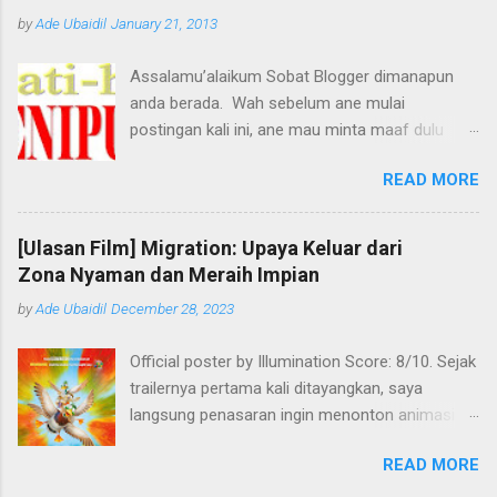
by
Ade Ubaidil
January 21, 2013
Assalamu’alaikum Sobat Blogger dimanapun
anda berada. Wah sebelum ane mulai
postingan kali ini, ane mau minta maaf dulu
dengan pihak yang terkait, tetapi maksud ane
READ MORE
baik kok, biar tidak ada lagi korban-korban
penipuan berikutnya. Melihat dari judul, pasti
udah bakalan ngira kan ane mau nulis artikel
[Ulasan Film] Migration: Upaya Keluar dari
apa? Hehhe... :D *nungguin yah... kwkwkw
Zona Nyaman dan Meraih Impian
Ternyata sudah banyak bermacam-macam
by
Ade Ubaidil
December 28, 2023
tipuan yang udah ada di negara kita ini, miris
memang. Mulai dari uang palsu, travel ilegal,
Official poster by Illumination Score: 8/10. Sejak
hape, gadget, komputer, bahkan tempe pun ada
trailernya pertama kali ditayangkan, saya
yang palsu “Bukan bahan asli”. Tetapi yang baru
langsung penasaran ingin menonton animasi
ane alami hari ini (21-Januari-2013) benar-
produksi Illumination ini. Sore tadi, saya baru
benar sangat menjengkelkan. Jadi ceritanya ane
READ MORE
selesai menontonnya. Tidak mengecewakan,
lagi ada waktu senggang ketika kuliah sedang
tetapi tidak begitu memuaskan juga. Migration