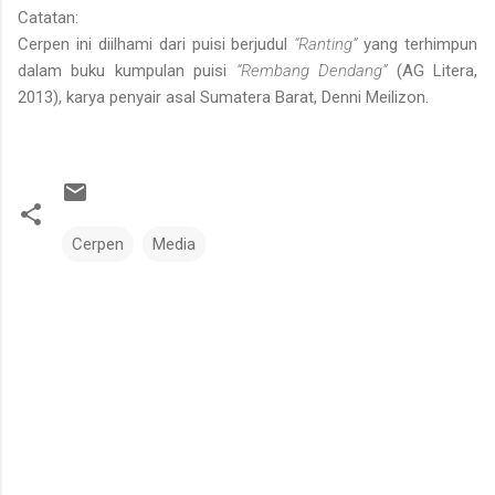
Catatan:
Cerpen ini diilhami dari puisi berjudul
“Ranting”
yang terhimpun
dalam buku kumpulan puisi
“Rembang Dendang”
(AG Litera,
2013), karya penyair asal Sumatera Barat, Denni Meilizon.
Cerpen
Media
C
o
m
m
e
n
t