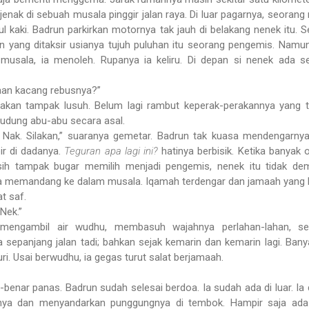
enak di sebuah musala pinggir jalan raya. Di luar pagarnya, seorang
 kaki. Badrun parkirkan motornya tak jauh di belakang nenek itu. Se
n yang ditaksir usianya tujuh puluhan itu seorang pengemis. Namu
usala, ia menoleh. Rupanya ia keliru. Di depan si nenek ada s
paan kacang rebusnya?”
akan tampak lusuh. Belum lagi rambut keperak-perakannya yang t
rudung abu-abu secara asal.
, Nak. Silakan,” suaranya gemetar. Badrun tak kuasa mendengarny
ir di dadanya.
Teguran apa lagi ini?
hatinya berbisik. Ketika banyak 
h tampak bugar memilih menjadi pengemis, nenek itu tidak demi
a memandang ke dalam musala. Iqamah terdengar dan jamaah yang
t saf.
 Nek.”
 mengambil air wudhu, membasuh wajahnya perlahan-lahan, se
 sepanjang jalan tadi; bahkan sejak kemarin dan kemarin lagi. Bany
uri. Usai berwudhu, ia gegas turut salat berjamaah.
-benar panas. Badrun sudah selesai berdoa. Ia sudah ada di luar. Ia
inya dan menyandarkan punggungnya di tembok. Hampir saja ada