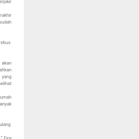
rpikir
rakhir
 sudah
rebus.
i akan
lahkan
g yang
elihat
 Rumah
banyak
ulang.
” Fira