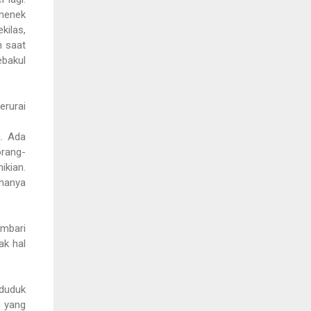
 nenek
kilas,
n saat
ebakul
erurai
a. Ada
orang-
kian.
 hanya
mbari
ak hal
 duduk
 yang