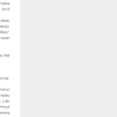
emakai
 kecil
jutkan
ahulu.
ikan.”
umayan
g lagi
kecap.
 Pohon
 kalau
. Lalu
trinya
sayang