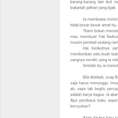
barang-barang lain ikut n
bukanlah pilihan yang bijak.
Ia membawa motorny
tidak besar-besar amat itu, 
“Kami bukan menola
mau membuat Pak Badrun m
musim pembeli sedang rama
Hal berikutnya ya
memberikan satu buah buku 
uangnya sendiri, yang ia sisi
Setelah itu, ia menut
Bila ditelaah, ucap
saja harus menunggu ‘musim
ah, saya tak begitu perc
adalah karya bagus. Ia ak
Apa pembaca buku seperti 
keroyokan?
Azan dzuhur baru sa