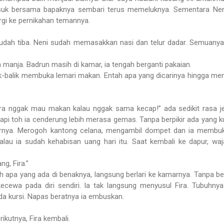
asuk bersama bapaknya sembari terus memeluknya. Sementara Nen
gi ke pernikahan temannya.
dah tiba. Neni sudah memasakkan nasi dan telur dadar. Semuanya
ra manja. Badrun masih di kamar, ia tengah berganti pakaian.
ulak-balik membuka lemari makan. Entah apa yang dicarinya hingga me
Fira nggak mau makan kalau nggak sama kecap!” ada sedikit rasa j
api toh ia cenderung lebih merasa gemas. Tanpa berpikir ada yang k
arnya. Merogoh kantong celana, mengambil dompet dan ia membuk
alau ia sudah kehabisan uang hari itu. Saat kembali ke dapur, wa
g, Fira.”
h apa yang ada di benaknya, langsung berlari ke kamarnya. Tanpa b
cewa pada diri sendiri. Ia tak langsung menyusul Fira. Tubuhny
da kursi. Napas beratnya ia embuskan.
rikutnya, Fira kembali.