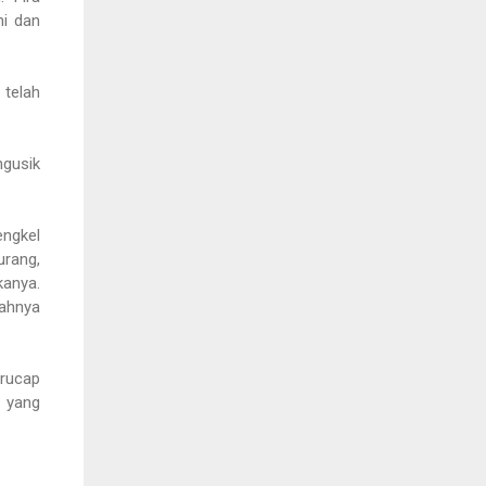
i dan
 telah
ngusik
engkel
urang,
anya.
jahnya
erucap
a yang