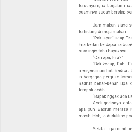
tersenyum, ia berjalan m
suaminya sudah bersiap per
Jam makan siang su
terhidang di meja makan.
“Pak lapar,” ucap Fi
Fira berlari ke dapur. ia b
rasa ingin tahu bapaknya.
“Cari apa, Fira?”
“Beli kecap, Pak. 
mengerumuni hati Badrun, t
ia bergegas pergi ke kam
Badrun benar-benar lupa k
tampak sedih.
“Bapak nggak ada uan
Anak gadisnya, enta
apa pun. Badrun merasa ke
masih lelah, ia dudukkan pa
Sekitar tiga menit be