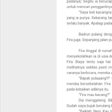
padanya,” begitu ia beruca
untuk mencari penggantinya
“Saya beli kacangnya
yang ia punya. Sekarang ta
terlalu banyak. Apalagi pa
Badrun pulang deng
Fira juga. Sepanjang jalan p
Fira tinggal di ruma
menyekolahkan ia di usia d
Fira. Biaya tentu saja ha
melihatnya sekilas pasti m
caranya berbicara, mereka a
“Bapak pulaaang!!!”
mereka bersebelahan. Fira 
pada kebaikan adiknya itu.
“Fira mau kacang?”
Dia menggeleng. Bi
Sudah saya bujuk berulang ka
“Baiklah, Neni. Kau 