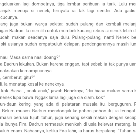
geluarkan lagi dompetnya, tiga lembar seribuan ia tarik. Lalu m
njak menuju si nenek, ternyata ia tak lagi sendiri. Ada gadis
 cucunya.
yang juga bukan warga sekitar, sudah pulang dan kembali melan
ngan Badrun. Ia memilih untuk membeli kacang rebus si nenek lebih d
udah makan seadanya saja dulu. Pulang-pulang, nanti Nenek bel
eski usianya sudah empatpuluh delapan, pendengarannya masih l
mau. Masa sama nasi doang?”
a Badrun lakukan. Bukan karena enggan, tapi sebab ia tak punya uan
 memaksakan kemampuannya.
, cemberut, gitu?”
li. Ia menatap kesal ke neneknya.
 kok. Biasa..., anak-anak,” jawab Neneknya, “dia biasa makan sama 
 nenek lupa bawa. Nggak lama lagi juga dia diam, kok.”
aun-daun kering, yang ada di pelataran musala itu, berguguran.
Belum musim. Badrun mendongak ke pohon-pohon itu, ia teringat
 masih berusia tujuh tahun, juga senang sekali makan dengan kecap
a ibunya Fira. Badrun termasuk menikah di usia kelewat matang. Is
uluh enam. Nahasnya, ketika Fira lahir, ia harus berpulang. “Tuhan 