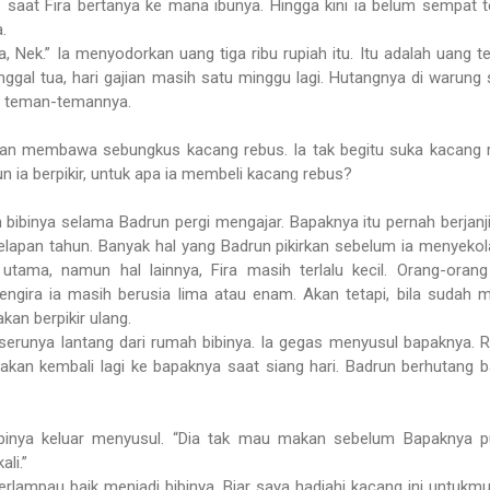
p saat Fira bertanya ke mana ibunya. Hingga kini ia belum sempat te
.
, Nek.” Ia menyodorkan uang tiga ribu rupiah itu. Itu adalah uang te
nggal tua, hari gajian masih satu minggu lagi. Hutangnya di warung
da teman-temannya.
an membawa sebungkus kacang rebus. Ia tak begitu suka kacang 
un ia berpikir, untuk apa ia membeli kacang rebus?
h bibinya selama Badrun pergi mengajar. Bapaknya itu pernah berjanj
elapan tahun. Banyak hal yang Badrun pikirkan sebelum ia menyeko
l utama, namun hal lainnya, Fira masih terlalu kecil. Orang-oran
engira ia masih berusia lima atau enam. Akan tetapi, bila sudah m
kan berpikir ulang.
 serunya lantang dari rumah bibinya. Ia gegas menyusul bapaknya.
akan kembali lagi ke bapaknya saat siang hari. Badrun berhutang 
binya keluar menyusul. “Dia tak mau makan sebelum Bapaknya p
li.”
terlampau baik menjadi bibinya. Biar saya hadiahi kacang ini untukmu.