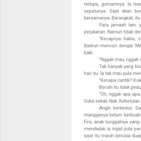
terlupa, gumamnya. Ia men
sepatunya. Saat akan bera
bersamanya. Barangkali, itu
Para jamaah lain, 
perjalanan. Namun tidak de
“Kecapnya habis, s
Badrun mencuri dengar. M
baik.
“Nggak mau, nggak 
Tak banyak yang bis
hari itu. Ia tak mau pula
“Kenapa cantik? Kok
Bocah itu tidak pedu
“Oh, nggak apa-apa,
Suka sekali, Nak. Kebetulan
Angin berkesiur. D
mangganya belum berbuah. 
Fira, anak tunggalnya yang
mendadak ia ingat pula pad
saat itu masih berusia duap