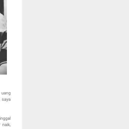
r uang
s saya
inggal
 naik,