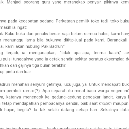
aik. Menjadi seorang guru yang merangkap penyair, pikirnya kem
a pada kecepatan sedang. Perkataan pemilik toko tadi, toko buk
masih ia ingat:
k. Buku-buku dari penulis besar saja belum semua habis, kami han
enunggu lama bila bukunya dititip-jual pada kami. Barangkali,
i, kami akan hubungi Pak Badrun.”
ng terjadi, ia mengucapkan, “tidak apa-apa, terima kasih,” se
puisi tunggalnya yang ia cetak sendiri sekitar seratus eksemplar, 
hkan dari gajinya tiga bulan terakhir.
up pintu dari luar.
 Badrun menahan senyum getirnya, lucu juga, ya. Untuk mendapati buk
-pembeli-ramai’(?). Apa separah itu minat baca warga negeri ini?
aya, katanya menengok ke gedung-gedung pencakar langit, karya
an tetap mendapatkan pembacanya sendiri, baik saat
musim
maupun t
hujan, begitu? Ia tak selalu datang setiap hari. Sekalinya data
ja berhenti menggema. Jarak rumahnya masih sekitar satu kilometer