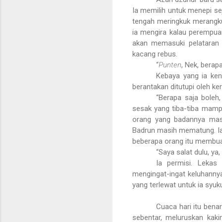
Ia memilih untuk menepi sej
tengah meringkuk merangkul
ia mengira kalau perempua
akan memasuki pelataran m
kacang rebus.
“
Punten
, Nek, bera
Kebaya yang ia ken
berantakan ditutupi oleh ke
“Berapa saja boleh
sesak yang tiba-tiba mamp
orang yang badannya masi
Badrun masih mematung. I
beberapa orang itu membua
“Saya salat dulu, ya,
Ia permisi. Lekas
mengingat-ingat keluhannya
yang terlewat untuk ia syuk
Cuaca hari itu benar
sebentar, meluruskan kak