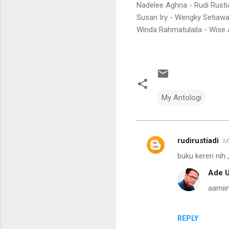
Nadelee Aghna - Rudi Rusti
Susan Iry - Wengky Setiaw
Winda Rahmatulaila - Wise
My Antologi
rudirustiadi
Ma
C
buku keren nih ,
o
Ade U
m
aamii
m
e
n
REPLY