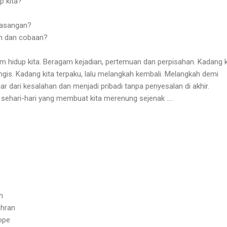
p kita?
?
pasangan?
an dan cobaan?
am hidup kita. Beragam kejadian, pertemuan dan perpisahan. Kadang k
ngis. Kadang kita terpaku, lalu melangkah kembali. Melangkah demi
ar dari kesalahan dan menjadi pribadi tanpa penyesalan di akhir.
p sehari-hari yang membuat kita merenung sejenak ....
h
ahran
ope