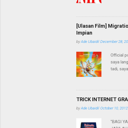
Melihat d
*nunggui
udah ada 
gadget, k
[Ulasan Film] Migrat
yang baru
Impian
Jadi ceri
by
Ade Ubaidil
December 28, 2
cari-car
pekerjaa
Official 
yang meng
saya lang
Nah ane 
tadi, say
memuaska
Mallard d
kepala ke
bungsu b
TRICK INTERNET GR
menghind
by
Ade Ubaidil
October 10, 2012
ternyata
wawasan 
"BAGI Y
dari yang