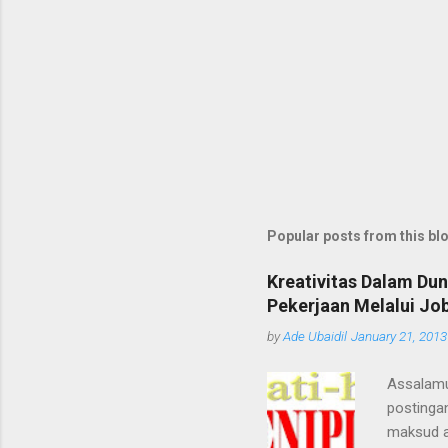
m
e
n
t
Popular posts from this bl
Kreativitas Dalam Du
Pekerjaan Melalui Job
by
Ade Ubaidil
January 21, 2013
Assalamu
postingan
maksud an