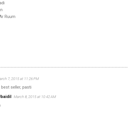
adi
an
 Ar Ruum
rch 7, 2015 at 11:26 PM
 best seller, pasti
baidil
March 8, 2015 at 10:42 AM
n