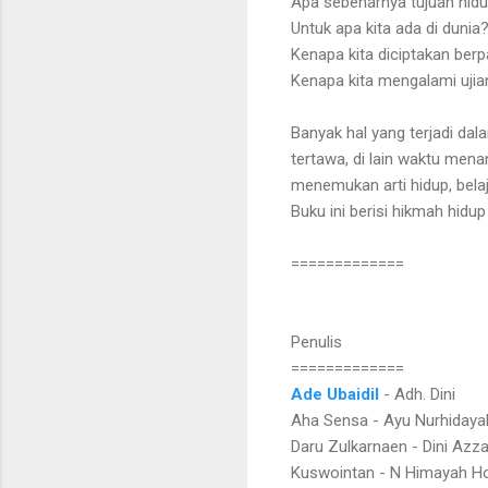
Apa sebenarnya tujuan hidu
Untuk apa kita ada di dunia
Kenapa kita diciptakan ber
Kenapa kita mengalami uji
Banyak hal yang terjadi dal
tertawa, di lain waktu mena
menemukan arti hidup, belaj
Buku ini berisi hikmah hidu
=============
Penulis
=============
Ade Ubaidil
- Adh. Dini
Aha Sensa - Ayu Nurhidaya
Daru Zulkarnaen - Dini Azz
Kuswointan - N Himayah H