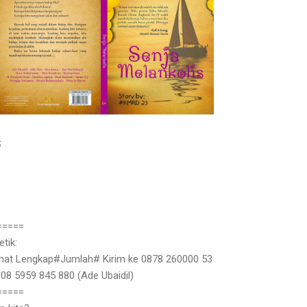
S
====
=
tik:
at Lengkap#Jumlah# Kirim ke 0878 260000 53
 08 5959 845 880 (Ade Ubaidil)
====
=