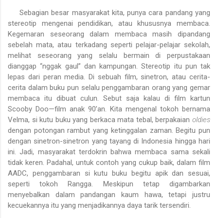
Sebagian besar masyarakat kita, punya cara pandang yang
stereotip mengenai pendidikan, atau khususnya membaca.
Kegemaran seseorang dalam membaca masih dipandang
sebelah mata, atau terkadang seperti pelajar-pelajar sekolah,
melihat seseorang yang selalu bermain di perpustakaan
dianggap “nggak gaul” dan kampungan. Stereotip itu pun tak
lepas dari peran media. Di sebuah film, sinetron, atau cerita-
cerita dalam buku pun selalu penggambaran orang yang gemar
membaca itu dibuat culun. Sebut saja kalau di film kartun
Scooby Doo—film anak 90’an. Kita mengenal tokoh bernama
Velma, si kutu buku yang berkaca mata tebal, berpakaian
oldies
dengan potongan rambut yang ketinggalan zaman. Begitu pun
dengan sinetron-sinetron yang tayang di Indonesia hingga hari
ini. Jadi, masyarakat terdokrin bahwa membaca sama sekali
tidak keren. Padahal, untuk contoh yang cukup baik, dalam film
AADC, penggambaran si kutu buku begitu apik dan sesuai,
seperti tokoh Rangga. Meskipun tetap digambarkan
menyebalkan dalam pandangan kaum hawa, tetapi justru
kecuekannya itu yang menjadikannya daya tarik tersendiri.