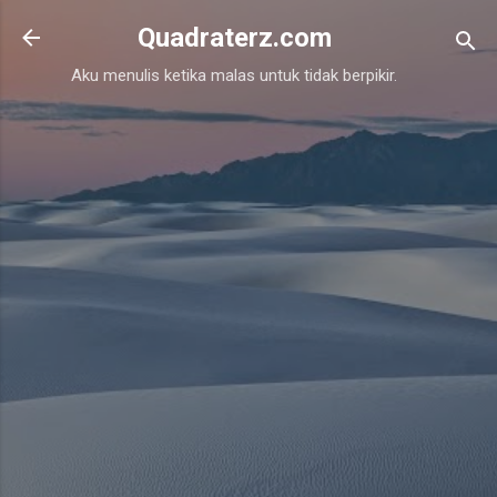
Skip to main content
Quadraterz.com
Aku menulis ketika malas untuk tidak berpikir.