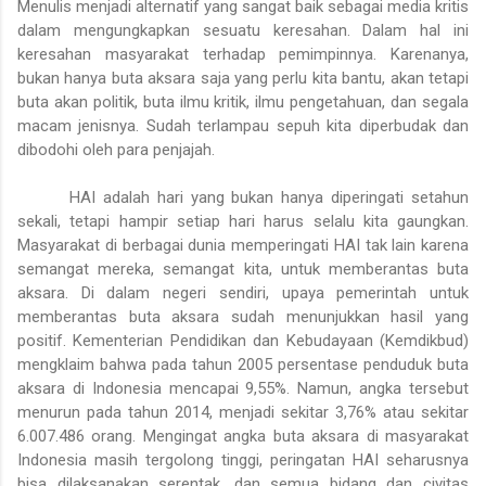
Menulis menjadi alternatif yang sangat baik sebagai media kritis
dalam mengungkapkan sesuatu keresahan. Dalam hal ini
keresahan masyarakat terhadap pemimpinnya. Karenanya,
bukan hanya buta aksara saja yang perlu kita bantu, akan tetapi
buta akan politik, buta ilmu kritik, ilmu pengetahuan, dan segala
macam jenisnya. Sudah terlampau sepuh kita diperbudak dan
dibodohi oleh para penjajah.
HAI adalah hari yang bukan hanya diperingati setahun
sekali, tetapi hampir setiap hari harus selalu kita gaungkan.
Masyarakat di berbagai dunia memperingati HAI tak lain karena
semangat mereka, semangat kita, untuk memberantas buta
aksara. Di dalam negeri sendiri, upaya pemerintah untuk
memberantas buta aksara sudah menunjukkan hasil yang
positif. Kementerian Pendidikan dan Kebudayaan (Kemdikbud)
mengklaim bahwa pada tahun 2005 persentase penduduk buta
aksara di Indonesia mencapai 9,55%. Namun, angka tersebut
menurun pada tahun 2014, menjadi sekitar 3,76% atau sekitar
6.007.486 orang. Mengingat angka buta aksara di masyarakat
Indonesia masih tergolong tinggi, peringatan HAI seharusnya
bisa dilaksanakan serentak, dan semua bidang dan civitas