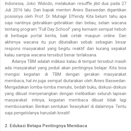
Indonesia, Joko Widodo, melakukan resuffle jilid dua pada 27
Juli 2016 lalu. Dan bapak menteri Anies Baswedan digantikan
posisinya oleh Prof. Dr. Muhajjir Effendy. Kita belum tahu apa
saja nantinya gebrakkan-gebrakkan dari beliau, selain wacana
tentang program “Full Day School” yang kemarin sempat heboh
di berbagai portal berita, baik cetak maupun online. Dan
akhirnya wacana itu pun dibatalkan sebab sebagian besar
respons masyarakat yang begitu reaktif dan kurang sepakat
kalau sampai wacana tersebut benar terlaksana.
Adanya TBM adalah indikasi kalau di tempat tersebut masih
ada masyarakat yang peduli akan pentingnya belajar. Kita bisa
mengisi kegiatan di TBM dengan gerakan masyarakat
membaca, hal ini juga sempat diutarakan oleh Anies Baswedan.
Mengadakan lomba-lomba menulis, bedah buku, diskusi-diskusi
yang dibuat menyenangkan dengan melibatkan seluruh lapisan
masyarakat. intinya, kegiatan membaca dibuat tidak lagi
membosankan. Berikan sentukan ‘keasyikan’ di dalamnya. Tentu
saja pengelolanya haruslah kreatif.
2. Edukasi Betapa Pentingnya Membaca