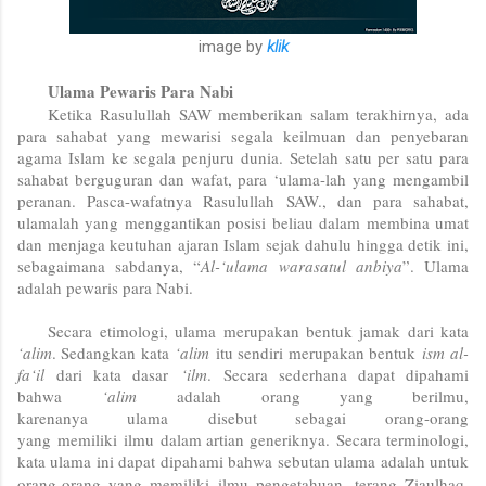
image by
klik
Ulama Pewaris Para Nabi
Ketika Rasulullah SAW memberikan salam terakhirnya, ada
para sahabat yang mewarisi segala keilmuan dan penyebaran
agama Islam ke segala penjuru dunia. Setelah satu per satu para
sahabat berguguran dan wafat, para ‘ulama-lah yang mengambil
peranan. Pasca-wafatnya Rasulullah SAW., dan para sahabat,
ulamalah yang menggantikan posisi beliau dalam membina umat
dan menjaga keutuhan ajaran Islam sejak dahulu hingga detik ini,
sebagaimana sabdanya, “
Al-‘ulama warasatul anbiya
”. Ulama
adalah pewaris para Nabi.
Secara etimologi, ulama merupakan bentuk jamak dari kata
‘alim
.
Sedangkan kata
‘alim
itu sendiri merupakan bentuk
ism
al-
fa‘il
dari kata dasar
‘ilm
.
Secara sederhana dapat dipahami
bahwa
‘alim
adalah orang yang berilmu,
karenanya
ulama
disebut sebagai
orang-orang
yang
memiliki
ilmu
dalam artian generiknya.
Secara terminologi,
kata ulama ini dapat dipahami bahwa sebutan ulama adalah untuk
orang-orang yang memiliki ilmu pengetahuan, terang
Ziaulhaq
,