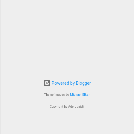
bertransformasi dalam medium film, Sore: Istri
dari Masa Depan pernah hadir dalam bentuk
yang lebih ringan: sebuah web-series pendek di
kan...
Powered by Blogger
Theme images by
Michael Elkan
Copyright by Ade Ubaidil