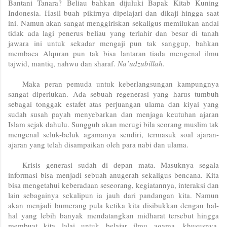
Bantani Tanara? Beliau bahkan dijuluki Bapak Kitab Kuning
Indonesia. Hasil buah pikirnya dipelajari dan dikaji hingga saat
ini. Namun akan sangat menggiriskan sekaligus memilukan andai
tidak ada lagi penerus beliau yang terlahir dan besar di tanah
jawara ini untuk sekadar mengaji pun tak sanggup, bahkan
membaca Alquran pun tak bisa lantaran tiada mengenal ilmu
tajwid, mantiq, nahwu dan sharaf.
Na’udzubillah.
Maka peran pemuda untuk keberlangsungan kampungnya
sangat diperlukan. Ada sebuah regenerasi yang harus tumbuh
sebagai tonggak estafet atas perjuangan ulama dan kiyai yang
sudah susah payah menyebarkan dan menjaga keutuhan ajaran
Islam sejak dahulu. Sungguh akan merugi bila seorang muslim tak
mengenal seluk-beluk agamanya sendiri, termasuk soal ajaran-
ajaran yang telah disampaikan oleh para nabi dan ulama.
Krisis generasi sudah di depan mata. Masuknya segala
informasi bisa menjadi sebuah anugerah sekaligus bencana. Kita
bisa mengetahui keberadaan seseorang, kegiatannya, interaksi dan
lain sebagainya sekalipun ia jauh dari pandangan kita. Namun
akan menjadi bumerang pula ketika kita disibukkan dengan hal-
hal yang lebih banyak mendatangkan midharat tersebut hingga
membuat kita lalai untuk belajar ilmu agama, khususnya.