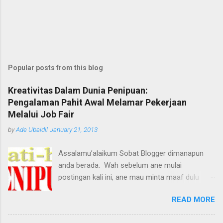
Popular posts from this blog
Kreativitas Dalam Dunia Penipuan:
Pengalaman Pahit Awal Melamar Pekerjaan
Melalui Job Fair
by
Ade Ubaidil
January 21, 2013
Assalamu’alaikum Sobat Blogger dimanapun
anda berada. Wah sebelum ane mulai
postingan kali ini, ane mau minta maaf dulu
dengan pihak yang terkait, tetapi maksud ane
READ MORE
baik kok, biar tidak ada lagi korban-korban
penipuan berikutnya. Melihat dari judul, pasti