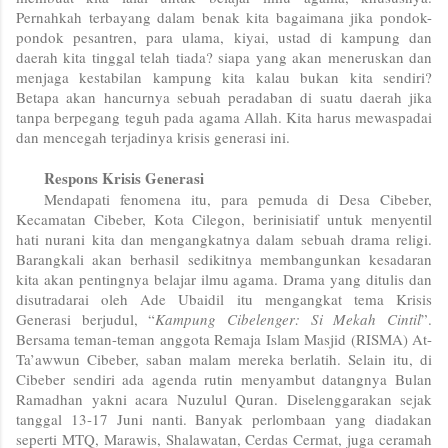
Pernahkah terbayang dalam benak kita bagaimana jika pondok-
pondok pesantren, para ulama, kiyai, ustad di kampung dan
daerah kita tinggal telah tiada? siapa yang akan meneruskan dan
menjaga kestabilan kampung kita kalau bukan kita sendiri?
Betapa akan hancurnya sebuah peradaban di suatu daerah jika
tanpa berpegang teguh pada agama Allah. Kita harus mewaspadai
dan mencegah terjadinya krisis generasi ini.
Respons Krisis Generasi
Mendapati fenomena itu, para pemuda di Desa Cibeber,
Kecamatan Cibeber, Kota Cilegon, berinisiatif untuk menyentil
hati nurani kita dan mengangkatnya dalam sebuah drama religi.
Barangkali akan berhasil sedikitnya membangunkan kesadaran
kita akan pentingnya belajar ilmu agama. Drama yang ditulis dan
disutradarai oleh Ade Ubaidil itu mengangkat tema Krisis
Generasi berjudul, “
Kampung Cibelenger: Si Mekah Cintil
”.
Bersama teman-teman anggota Remaja Islam Masjid (RISMA) At-
Ta’awwun Cibeber, saban malam mereka berlatih. Selain itu, di
Cibeber sendiri ada agenda rutin menyambut datangnya Bulan
Ramadhan yakni acara Nuzulul Quran. Diselenggarakan sejak
tanggal 13-17 Juni nanti. Banyak perlombaan yang diadakan
seperti MTQ, Marawis, Shalawatan, Cerdas Cermat, juga ceramah