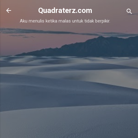
Skip to main content
Quadraterz.com
Aku menulis ketika malas untuk tidak berpikir.